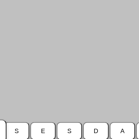
S
E
S
D
A