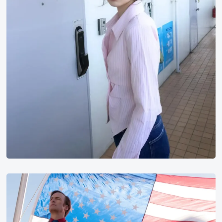
豆
瓣
电
影