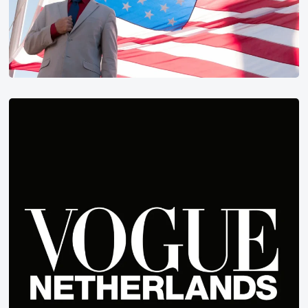
2017
年
榜
单
评
分
最
荷
高
兰
的
版
英
Vogue
美
Instagram
剧
（非
新
剧）
第
1
名