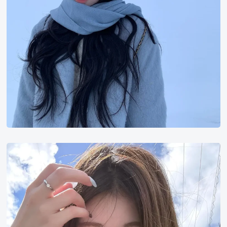
池
间
琉
杏
RUAN