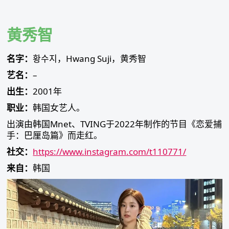
Skip
to
content
黄秀智
名字：
황수지，Hwang Suji，黄秀智
艺名：
–
出生：
2001年
职业：
韩国女艺人。
出演由韩国Mnet、TVING于2022年制作的节目《恋爱捕
手：巴厘岛篇》而走红。
社交：
https://www.instagram.com/t110771/
来自：
韩国