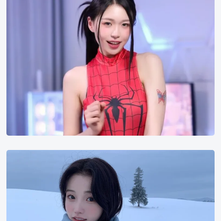
chan
채
영