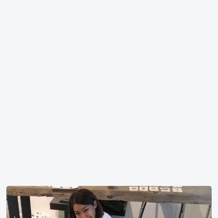
刘
亚
仁