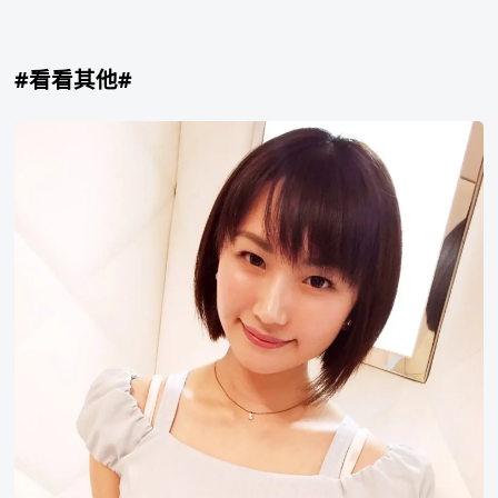
#看看其他#
夏
川
明
里