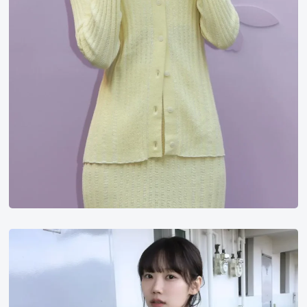
林
侑
彬