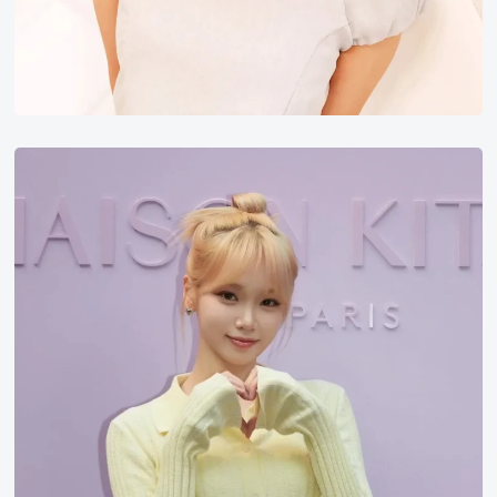
金
采
源