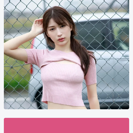
平
莉
左
免
费