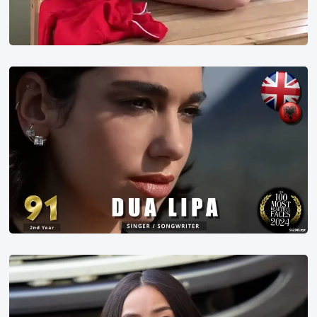
2024
年
世
界
百
大
美
女
第
91
名
Anna
Sawai