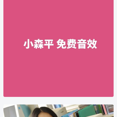
音
效
下
载
网
站，
游
戏，
动
画
片，
魔
幻，
街
环
境
声
铃
等
木