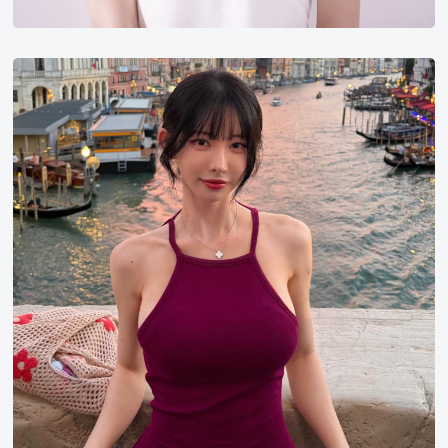
김
우
유
Mooyoo