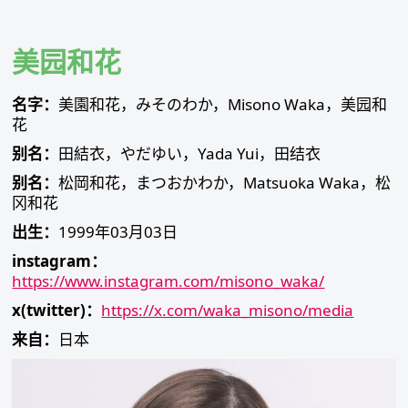
Skip
to
content
美园和花
名字：
美園和花，みそのわか，Misono Waka，美园和
花
别名：
田結衣，やだゆい，Yada Yui，田结衣
别名：
松岡和花，まつおかわか，Matsuoka Waka，松
冈和花
出生：
1999年03月03日
instagram：
https://www.instagram.com/misono_waka/
x(twitter)：
https://x.com/waka_misono/media
来自：
日本