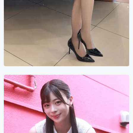
篠
宫
琉
依