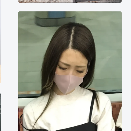
小
故
事
他
是
个
倒
霉
的
家
伙，
总
是
走
霉
运，
属