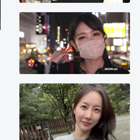
于
喝
清
凉
水
水
小
都
夏
塞
牙
缝
的
那
种
人，
朴
他
眉
每
眉
天
都
向
上
苍