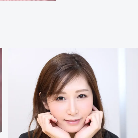
佐
佐
木
明
希