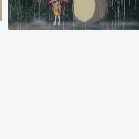
要
害
怕
孤
独。
因
为
这
个
世
界
上