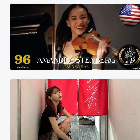
2025
年
世
界
百
大
美
女
第
AiNA
96
THE
名
END