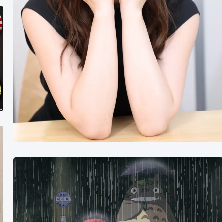
《龙
猫》
金
句
不