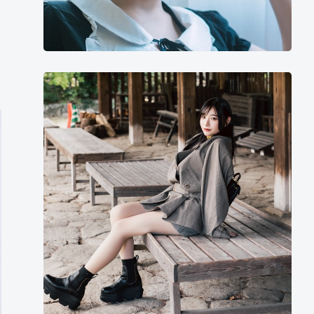
月
野
千
春