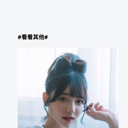
#看看其他#
彩
月
七
绪