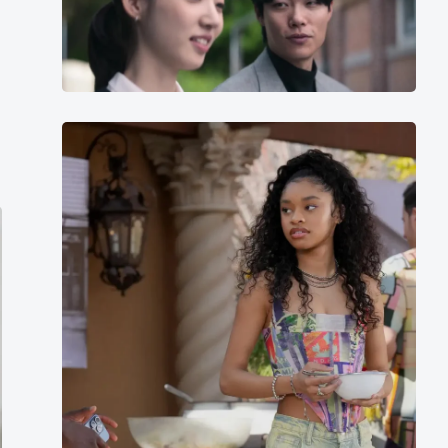
谁
长
的
大
启
了
示》
就
演
不
员
Akira
会
表
Akbar
再
被
欺
负
了
呢