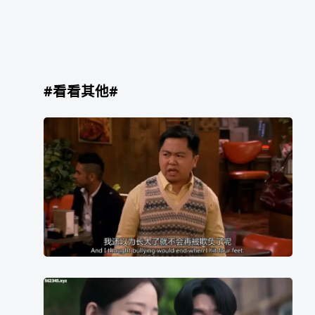
#看看其他#
《破
产
姐
妹》
台
词
截
图
我
还
《来
以
自
为