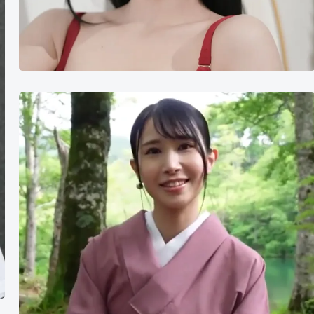
椿
小
春