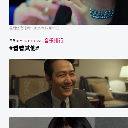
最后修改时间：2025年12月11日
##
aespa
news
音乐排行
#看看其他#
2022
豆
瓣
年
度
电
影
榜
小
单