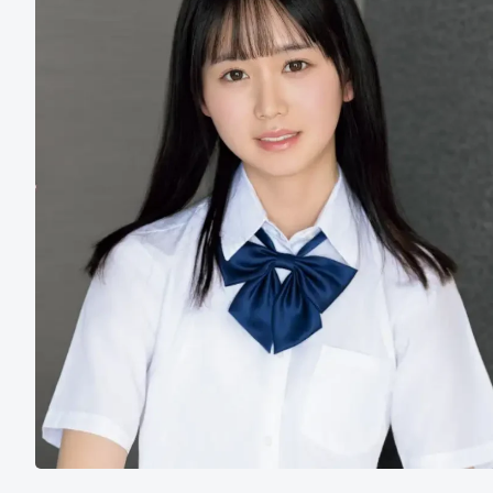
坂
豆
七
瓣
香
2022
评
分
最
高
韩
国
电
影
TOP2