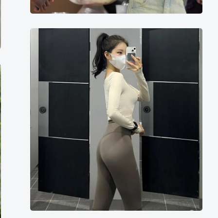
진
솔
jinsol