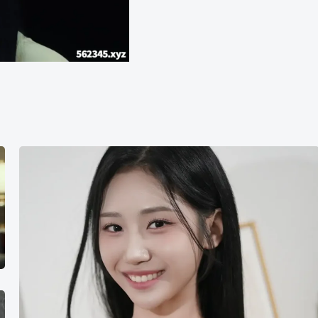
채
솔
Chaessol
彩
瑟