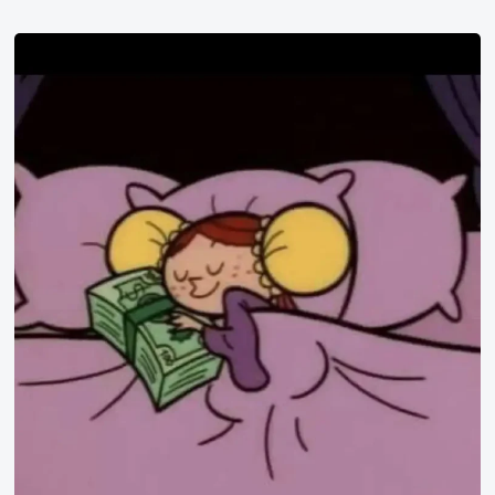
72
定
律