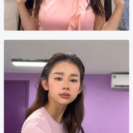
杜
丹
阮