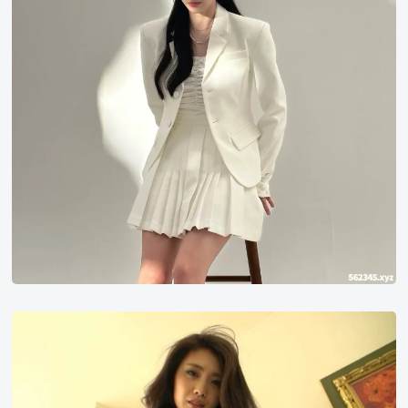
う
み
umi
ss