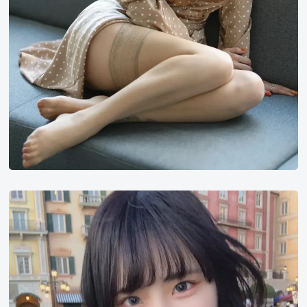
木
之
内
菜
菜
叶