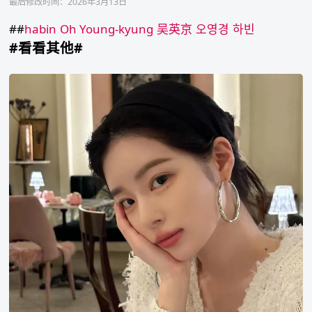
最后修改时间：2026年3月13日
##
habin
Oh Young-kyung
吴英京
오영경
하빈
#看看其他#
柳
惠
媛