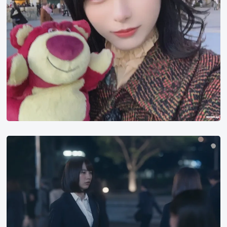
《幸
福
伽
菜
子
的
快
乐