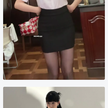
许
秀
娟