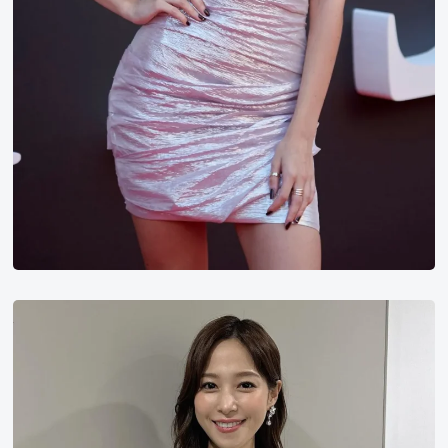
电
话
费
付
不
起
鹫
见
玲
奈