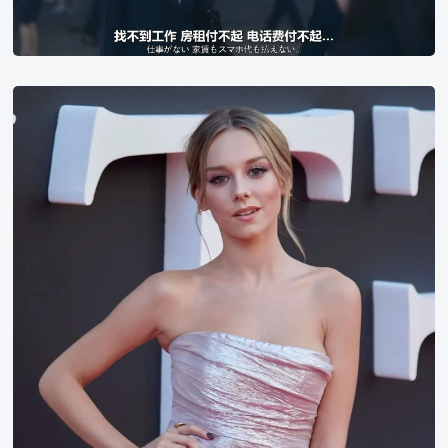
杀
手
生
活》
Ester
台
Exposito
词
截
图
找
不
到
工
作，
房
租
付
不
起，