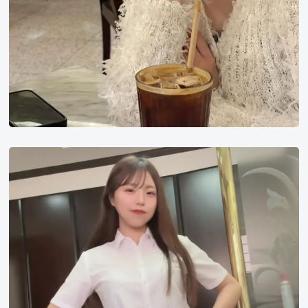
早
坂
姬