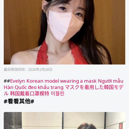
最后修改时间：2026年2月28日
##
Evelyn
Korean model wearing a mask
Người mẫu
Hàn Quốc đeo khẩu trang
マスクを着用した韓国モデ
ル
韩国戴着口罩模特
이블린
#看看其他#
李
允
智