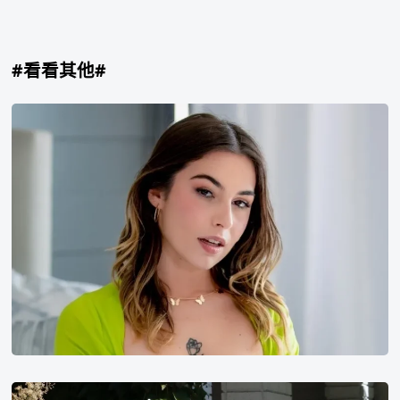
#看看其他#
Chanel
Camryn
Alexis