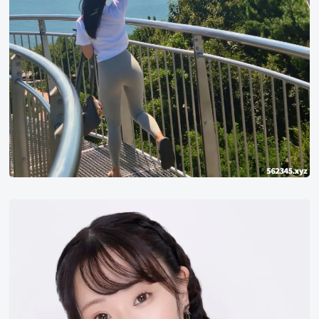
美
女
中
山
富
美
香