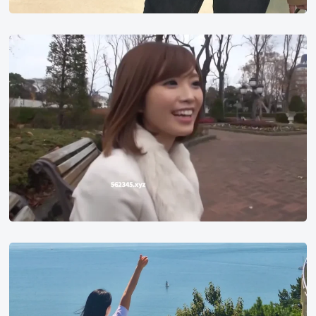
加
藤
里
奈
韩
国
健
身