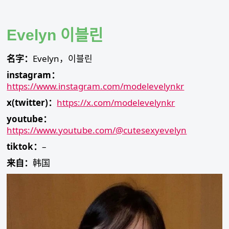
Skip
to
content
Evelyn 이블린
名字：
Evelyn，이블린
instagram：
https://www.instagram.com/modelevelynkr
x(twitter)：
https://x.com/modelevelynkr
youtube：
https://www.youtube.com/@cutesexyevelyn
tiktok：
–
来自：
韩国