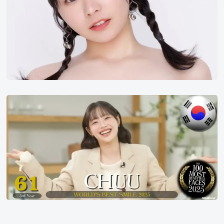
2025
年
世
界
百
大
美
女
第
61
名