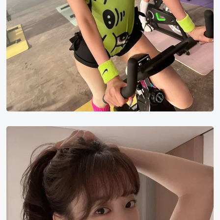
朴
宝
英