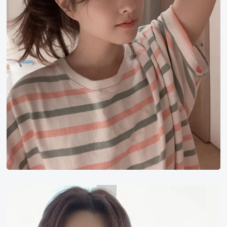
女
演
员
金