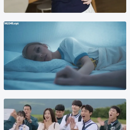
美
国
公
告
牌
榜
Billboard
2024
年
第
13
周
春
排
日
行
狂
榜
热
第