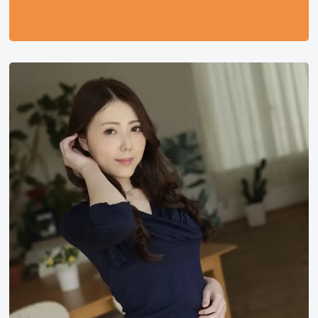
古
濑
玲