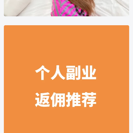
2026
聚
合
多
平
台
个
人
推
广
赚
佣
金
CPS