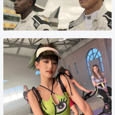
欢
迎
的
电
影
榜
单
Minnie
第
10
名