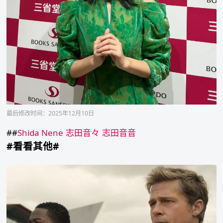
最后修改时间：2025年12月10日
##
Shida Nene
志田音々
志田音音
#看看其他#
imdb
2025
年
最
受