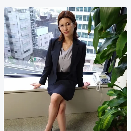
美
乃
雀