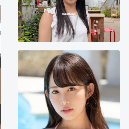
二
羽
纱
爱