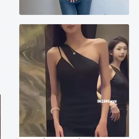
越
南
Tiktok
流
行
热
门
背
景
音
乐