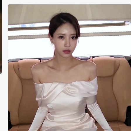
李
美
珠