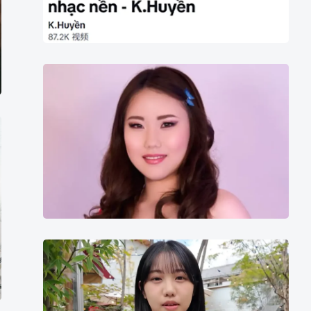
Asuka
Tenshi
滨
边
弥
生