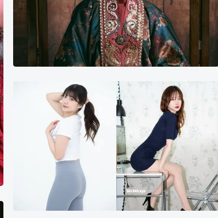
摄
影
师
순
대
맛
캔
디