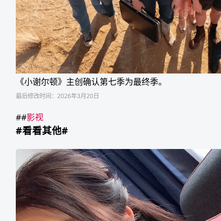
《小谢尔顿》主创确认第七季为最终季。
最后修改时间：2026年3月20日
##
影视
#看看其他#
木
下
凛
凛
子