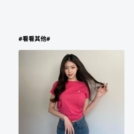
#看看其他#
曹
旻
志