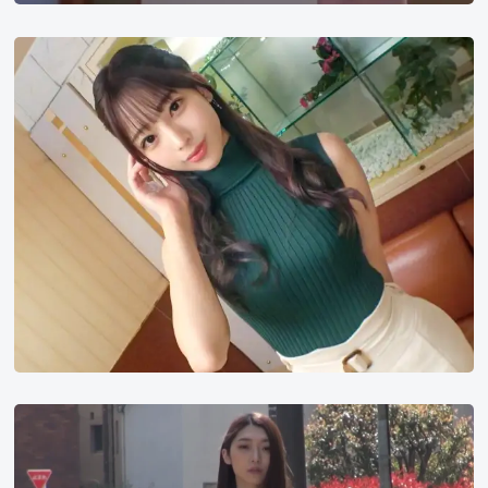
樱
木
美
音
香
苗
玲