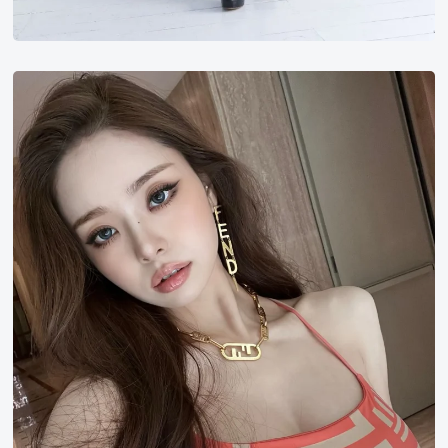
宋
智
雅