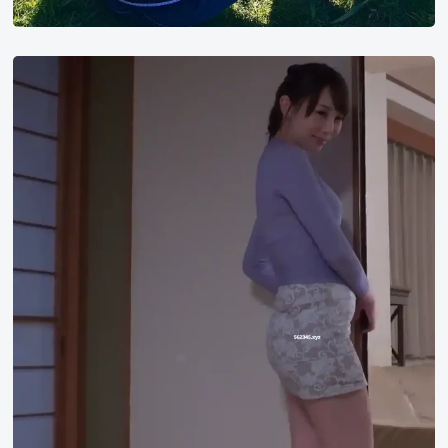
Kisaki
Aya
ss