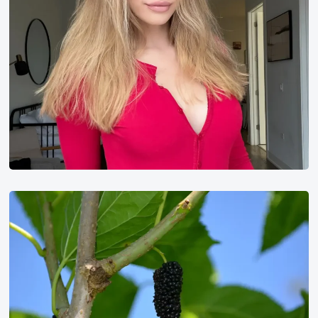
桑
葚
虽
好，
可
不
要