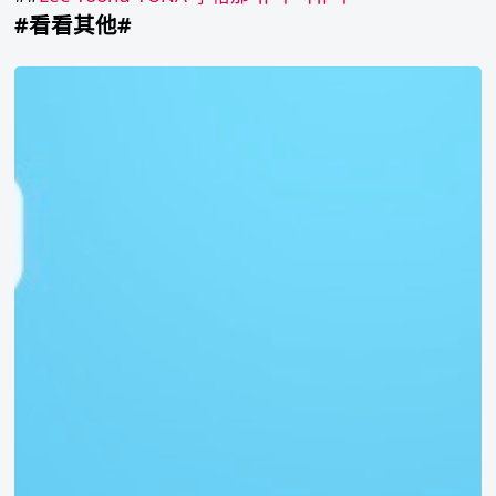
#看看其他#
苹
果
快
捷
指
令
全
能
影
片
下
载
器
捷
径