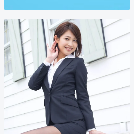
小
柳
步