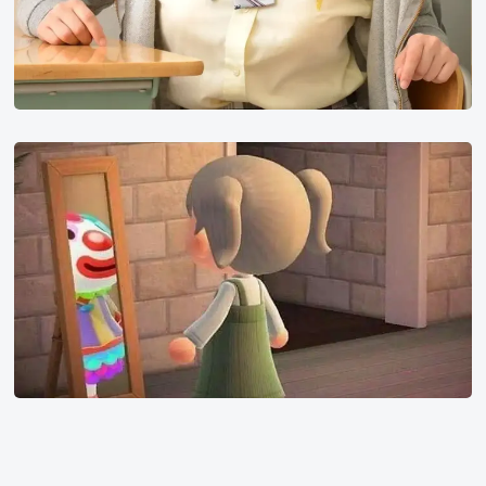
小
丑
竟
是
我
自
己
表
情
包