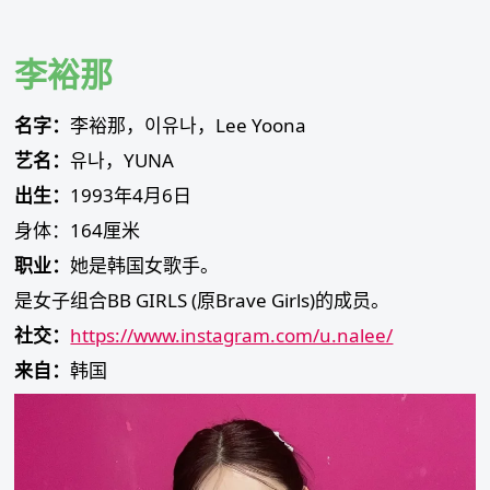
Skip
to
content
李裕那
名字：
李裕那，이유나，Lee Yoona
艺名：
유나，YUNA
出生：
1993年4月6日
身体：164厘米
职业：
她是韩国女歌手。
是女子组合BB GIRLS (原Brave Girls)的成员。
社交：
https://www.instagram.com/u.nalee/
来自：
韩国