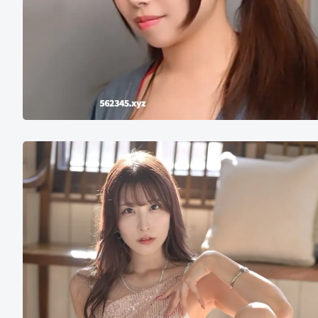
斋
木
香
住