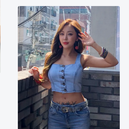
朴
孝
珍