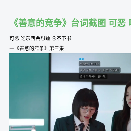
Skip
to
content
《善意的竞争》台词截图 可恶 
可恶 吃东西会想睡 念不下书
—《善意的竞争》第三集