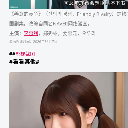
《善意的竞争》（선의의 경쟁，Friendly Rivalry）是
国剧集。改编自同名NAVER网络漫画。
主演：
李惠利
，郑秀彬，姜惠元，오우리
最后修改时间：2026年3月17日
##
影视截图
#看看其他#
相
田
䌷