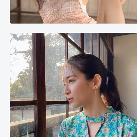
吉
冈
里
帆