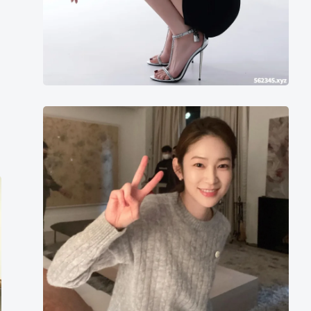
吴
慧
媛