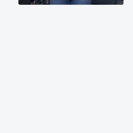
濑
户
环
奈