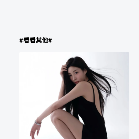
#看看其他#
朴
世
熙