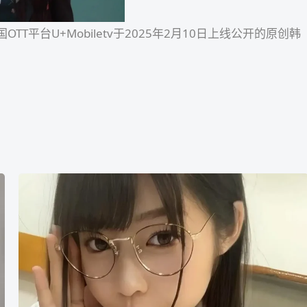
韩国OTT平台U+Mobiletv于2025年2月10日上线公开的原创韩
八
森
若
菜