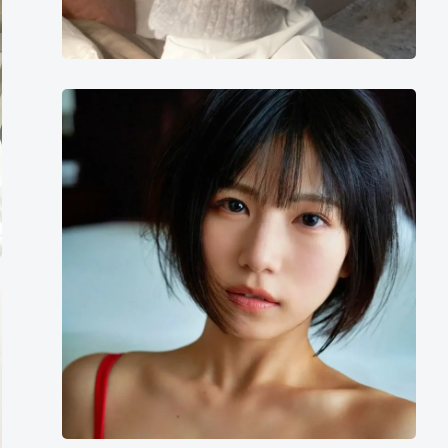
村
上
里
奈