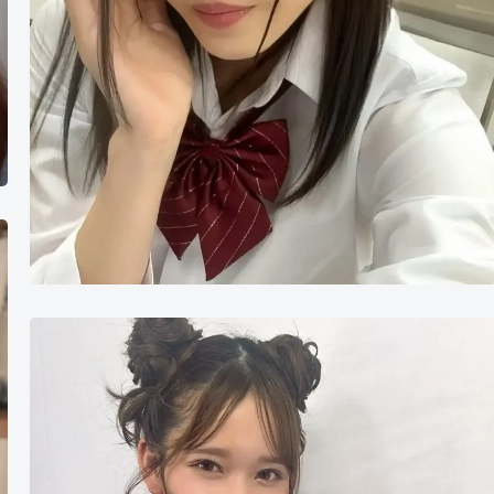
桃
园
怜
奈