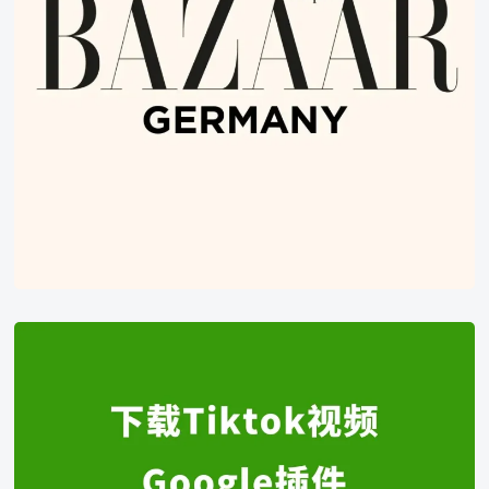
谷
歌
浏
览
器
插