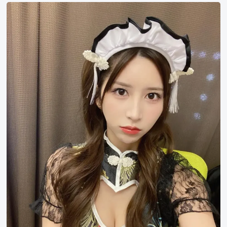
名
七
森
莉
莉