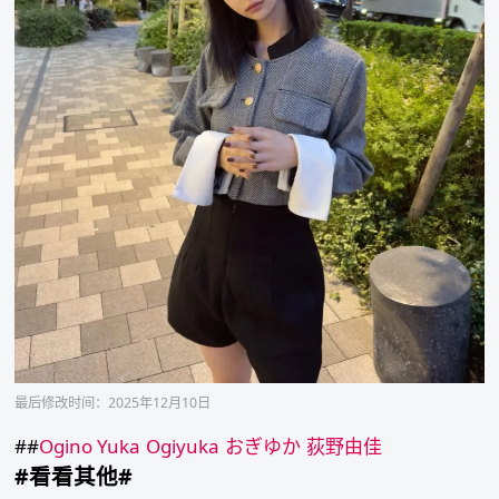
最后修改时间：2025年12月10日
##
Ogino Yuka
Ogiyuka
おぎゆか
荻野由佳
#看看其他#