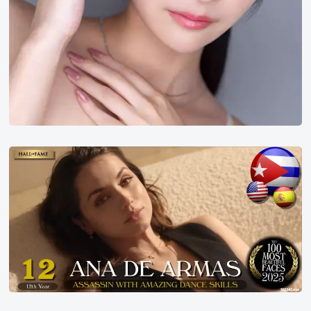
2025
年
世
界
百
大
美
女
第
12