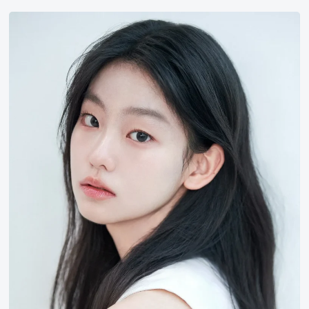
徐
秀
敏