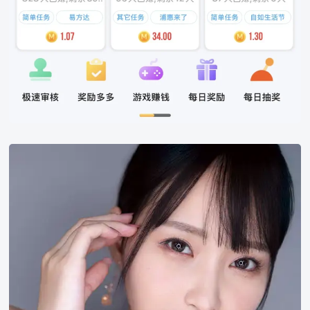
美
织
安