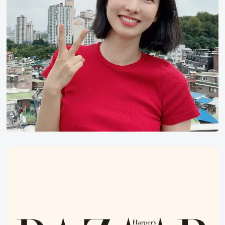
Harper’s
BAZAAR
Germany
德
国
版
Instagram