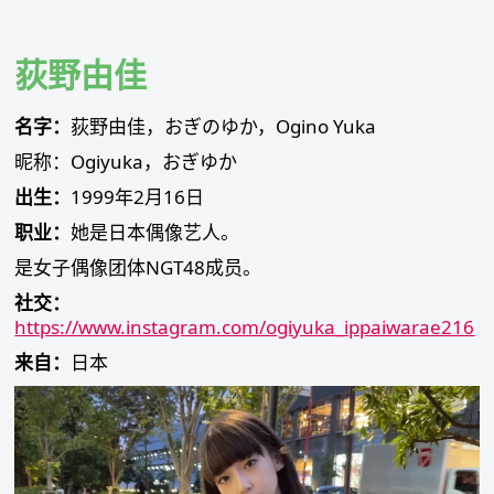
Skip
to
content
荻野由佳
名字：
荻野由佳，おぎのゆか，Ogino Yuka
昵称：Ogiyuka，おぎゆか
出生：
1999年2月16日
职业：
她是日本偶像艺人。
是女子偶像团体NGT48成员。
社交：
https://www.instagram.com/ogiyuka_ippaiwarae216
来自：
日本