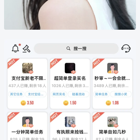
秒
单
极
速
版