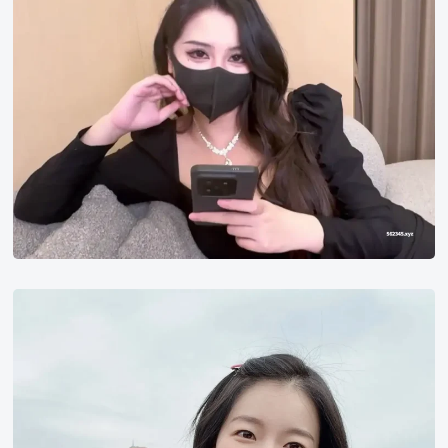
涵
李
诗
雅