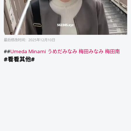
最后修改时间：2025年12月10日
##
Umeda Minami
うめだみなみ
梅田みなみ
梅田南
#看看其他#
河
合
优
实