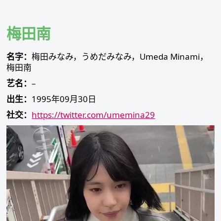
Skip
to
content
梅田南
名字：
梅田みなみ，うめだみなみ，Umeda Minami，
梅田南
艺名：
–
出生：
1995年09月30日
社交：
https://twitter.com/umemina29