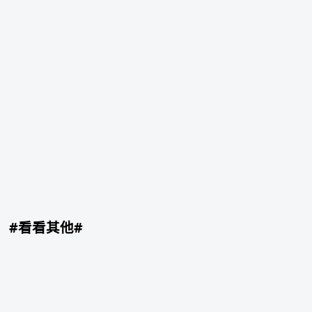
#看看其他#
中
町
绫