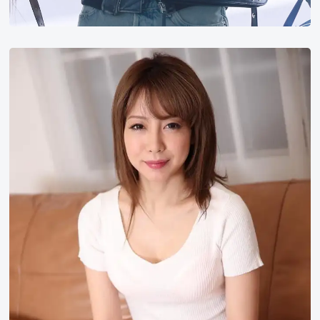
与
田
知
佳