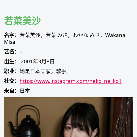
Skip
to
content
若菜美沙
名字：
若菜美沙，若菜 みさ，わかな みさ，Wakana
Misa
艺名：
–
出生：
2001年3月8日
职业：
她是日本画家，歌手。
社交：
https://www.instagram.com/neko_ne_ko1
来自：
日本