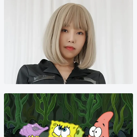
模
特
Stella
《海
绵
宝
宝》
台
词