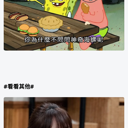
截
图
你
为
什
么
不
问
问
神
奇
海
螺
#看看其他#
呢
姜
多
贤