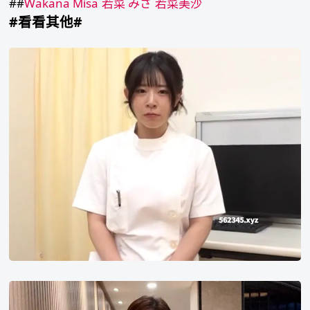
##
Wakana Misa
若菜 みさ
若菜美沙
#看看其他#
沙
月
恵
奈
郑
在