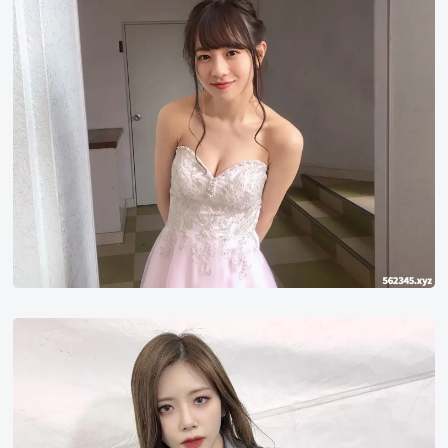
藤
萌
萌
香
金
旼
祉