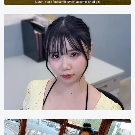
找
到
一
恋
个
川
可
桃
爱
的
有
才
华
的
女
孩
张
才