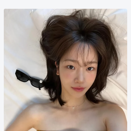
分
最
金
高
素
的
里
其
他
地
区
剧
集
第
1
名