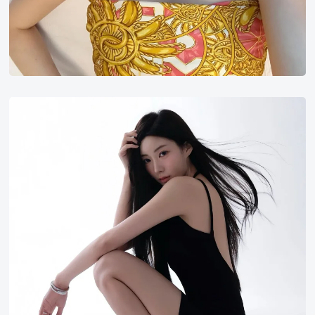
朴
世
熙