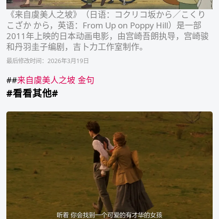
《来自虞美人之坡》（日语：コクリコ坂から／こくり
こざか から，英语：From Up on Poppy Hill）是一部
2011年上映的日本动画电影，由宫崎吾朗执导，宫崎骏
和丹羽圭子编剧，吉卜力工作室制作。
最后修改时间：2026年3月19日
##
来自虞美人之坡
金句
#看看其他#
《小
妇
人》
台
词
截
图
你
会