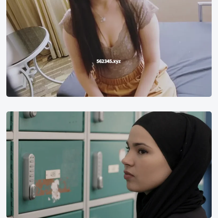
豆
瓣
电
影
2017
年
榜
单
评