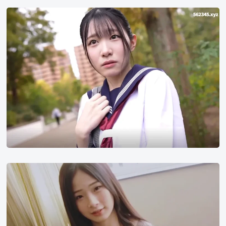
白
百
合
南
juice
婕
咪