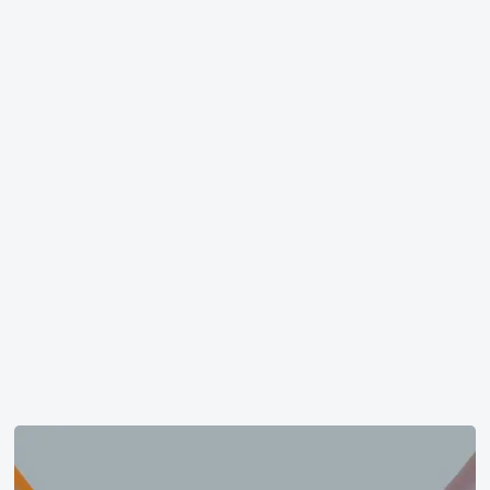
来
敲
门》
金
句
上
帝
不
要
移
开
郑
那
彩
座
娟
高
山，
请
赐
予
我