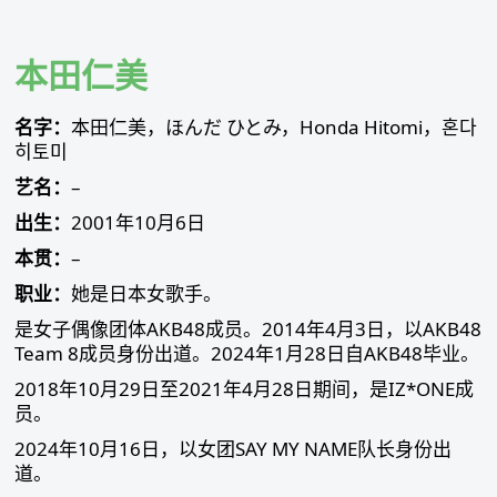
Skip
to
content
本田仁美
名字：
本田仁美，ほんだ ひとみ，Honda Hitomi，혼다
히토미
艺名：
–
出生：
2001年10月6日
本贯：
–
职业：
她是日本女歌手。
是女子偶像团体AKB48成员。2014年4月3日，以AKB48
Team 8成员身份出道。2024年1月28日自AKB48毕业。
2018年10月29日至2021年4月28日期间，是IZ*ONE成
员。
2024年10月16日，以女团SAY MY NAME队长身份出
道。