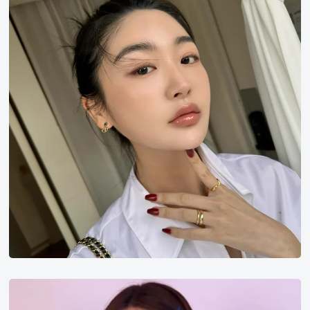
#看看其他#
天
羽
莉
莉