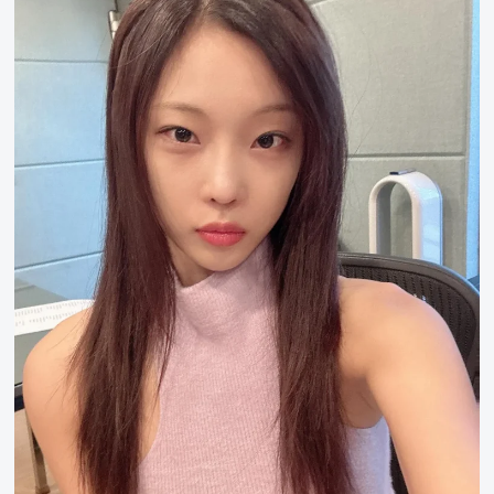
kiiikiii
李
守
彬
sui
文
智
惠