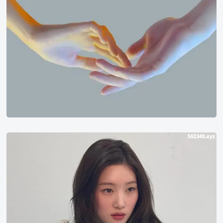
征
服
它
的
勇
气。
세
경