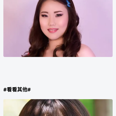
香
金
度
润