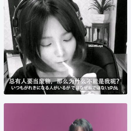
小
米
粥
ovo
双
语
截
图
总
有
人
要
当
废
物，
那
宫
么
胁
为
咲
什
良