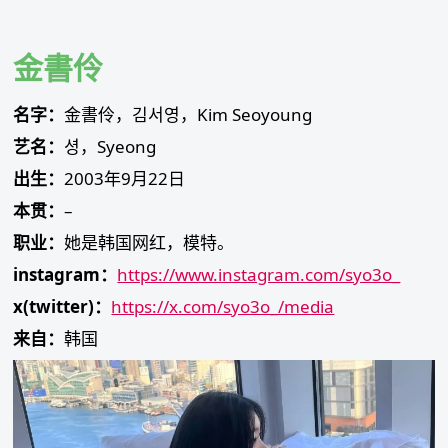
Skip
to
content
金書伶
名字：
金書伶，김서영，Kim Seoyoung
艺名：
셩，Syeong
出生：
2003年9月22日
本贯：
–
职业：
她是韩国网红，模特。
instagram：
https://www.instagram.com/syo3o_
x(twitter)：
https://x.com/syo3o_/media
来自：
韩国