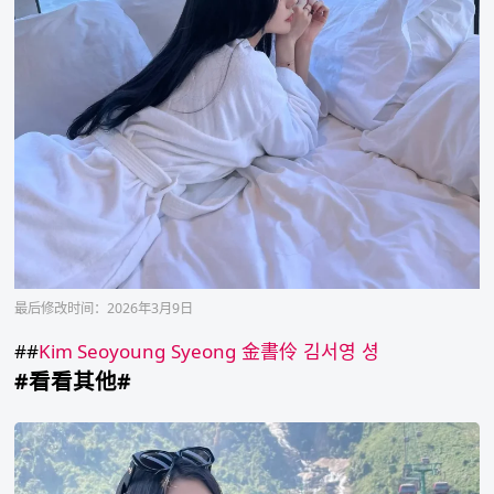
最后修改时间：2026年3月9日
##
Kim Seoyoung
Syeong
金書伶
김서영
셩
#看看其他#
SUA*
歌
手