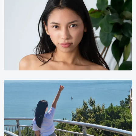
韩
国
健
身
美
女