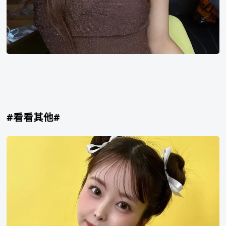
#看看其他#
九
野
雏
奈