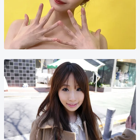
美
咲
结
衣