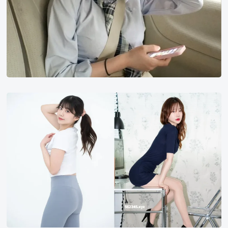
摄
影
师
순
대
맛
캔
디