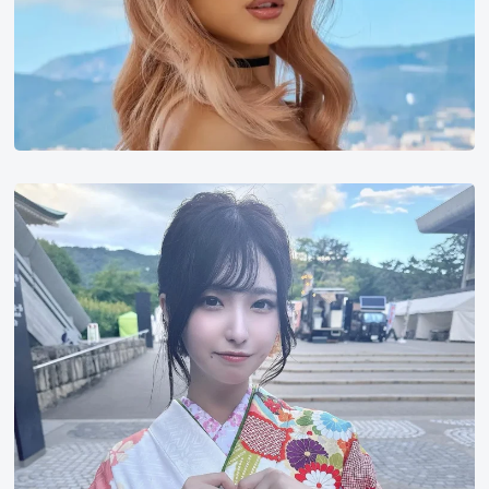
谷
口
彩
菜