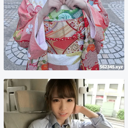
神
田
瑠
奈