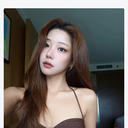
裴
智
妍