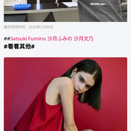
最后修改时间：2025年12月9日
##
Satsuki Fumino
沙月ふみの
沙月文乃
#看看其他#
Lucia
Galvez