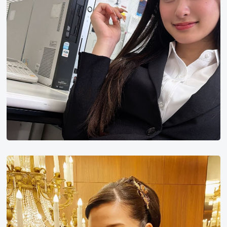
中
条
彩
未