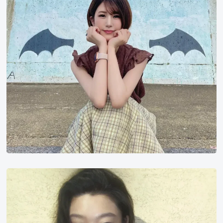
く
ら
裴
允
英