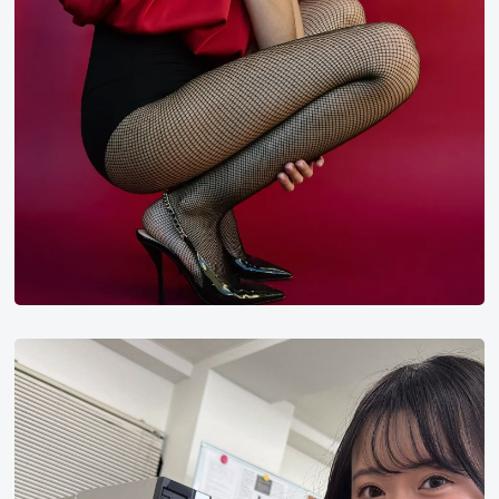
花
守
夏
步