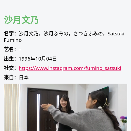
Skip
to
content
沙月文乃
名字：
沙月文乃，沙月ふみの，さつきふみの，Satsuki
Fumino
艺名：
–
出生：
1996年10月04日
社交：
https://www.instagram.com/fumino_satsuki
来自：
日本