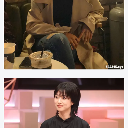
河
合
优
实