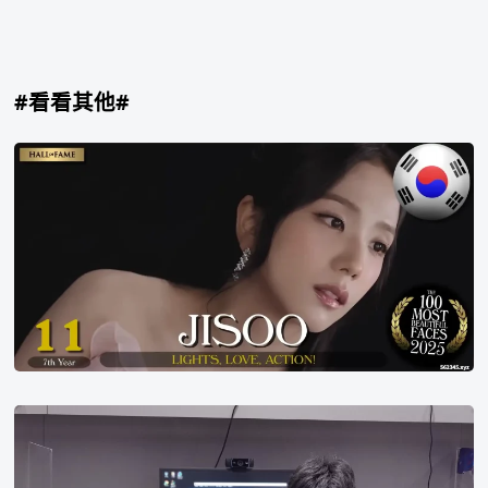
#看看其他#
2025
年
世
界
百
大
美
女
第
11
名
Chovy