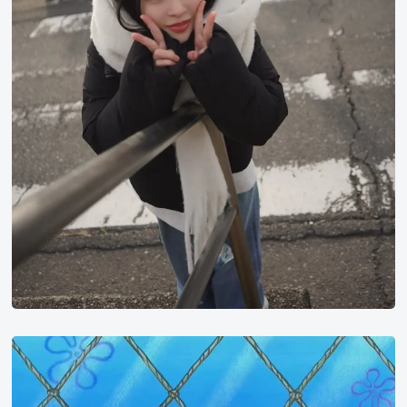
海
绵
宝