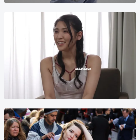
橘
京
花
talulah
riley