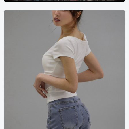
评
分
天
最
神
高
羽
纪
衣
录
片
TOP2