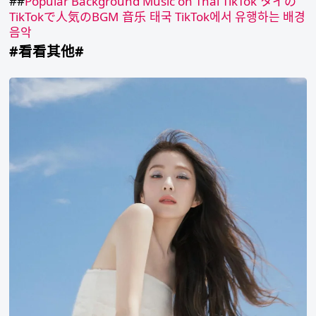
##
Popular Background Music on Thai TikTok
タイの
TikTokで人気のBGM
音乐
태국 TikTok에서 유행하는 배경
음악
#看看其他#
Irene