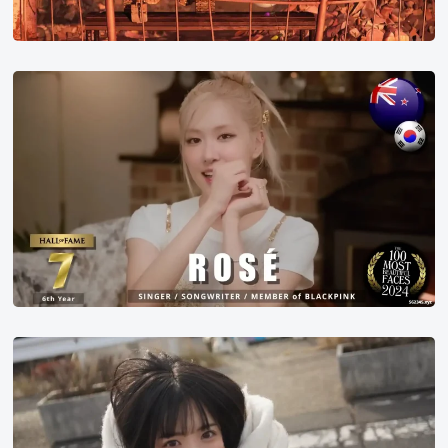
机
器
人
2024
总
年
动
世
员
界
百
大
美
女
第
7
名
博
多
彩
叶