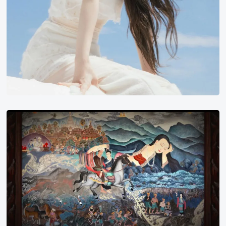
2022
豆
瓣
年
度
榜
单
豆
瓣
2022