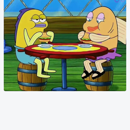
宝
梗
图
比
奇
堡
里
的
渣
男
鱼，
每
次
约
会
都
是
不
同