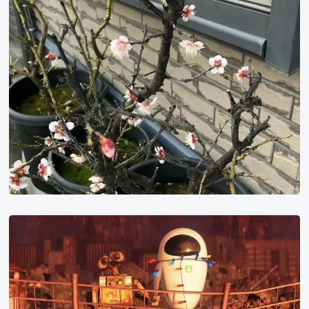
好
看
的
动
画
片，