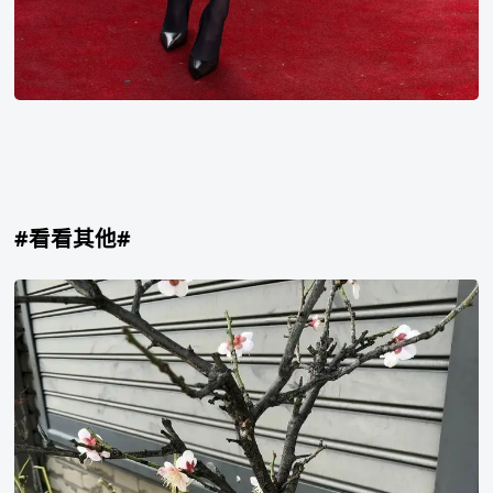
#看看其他#
金
句
消
失
的
存
在