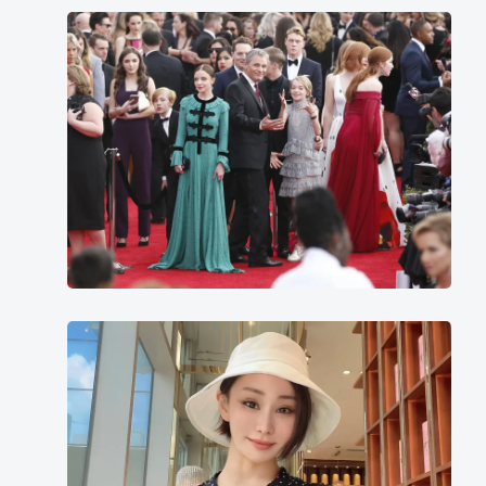
Samantha
Isler
明
里
友
香