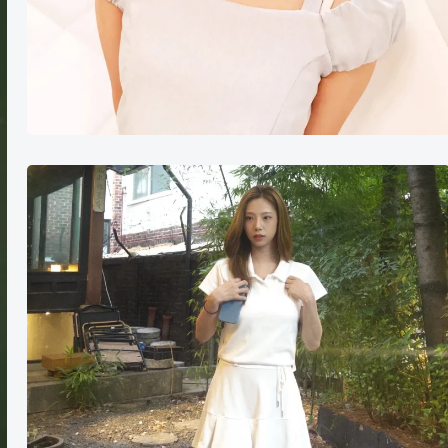
李
夏
天