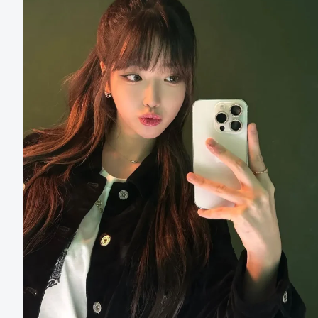
洗
外
姸
语
电
影
第
一
名