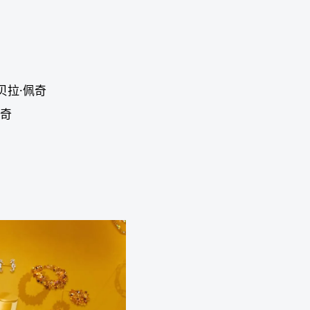
格罗贝拉·佩奇
佩奇