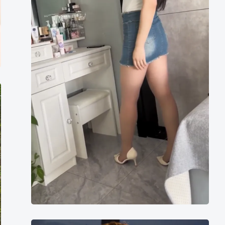
女
の
写
真
9
枚