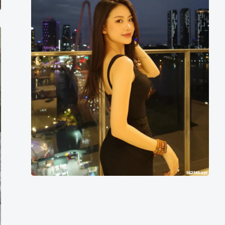
裴
琼
花