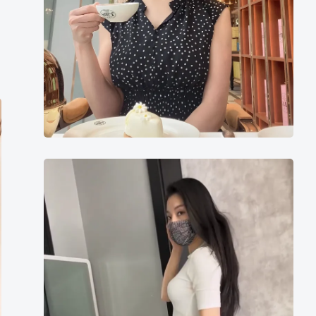
ジ
ー
ン
ズ
を
履
い
た
美