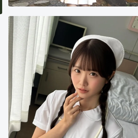
白
上
咲
花