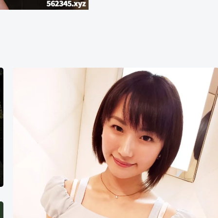
夏
川
明
里