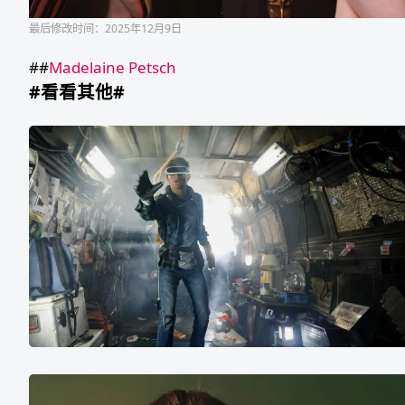
最后修改时间：2025年12月9日
##
Madelaine Petsch
#看看其他#
豆
瓣
电
影
2018
年
榜
单
评
分
最
印
高