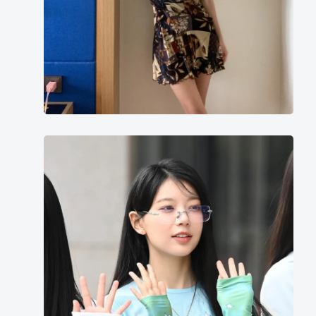
境
萌
花
moka