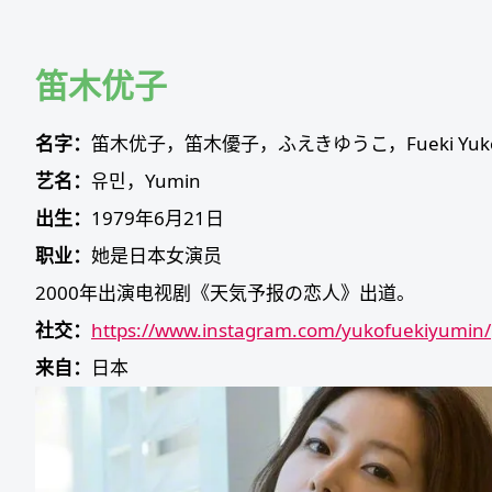
Skip
to
content
笛木优子
名字：
笛木优子，笛木優子，ふえきゆうこ，Fueki Yuk
艺名：
유민，Yumin
出生：
1979年6月21日
职业：
她是日本女演员
2000年出演电视剧《天気予报の恋人》出道。
社交：
https://www.instagram.com/yukofuekiyumin/
来自：
日本