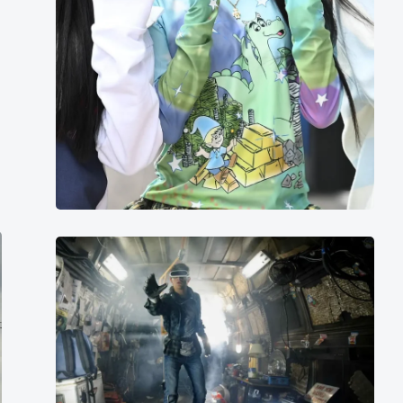
豆
瓣
电
影
2018
年
榜
单