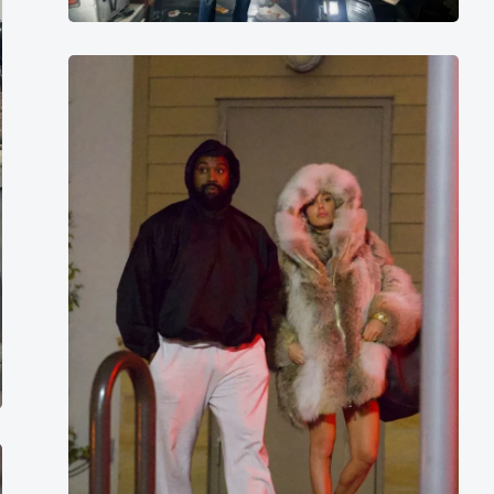
评
分
Bianca
最
Censori
高
外
语
电
影
第
一
名