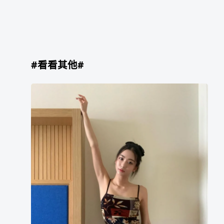
#看看其他#
한
효
빈