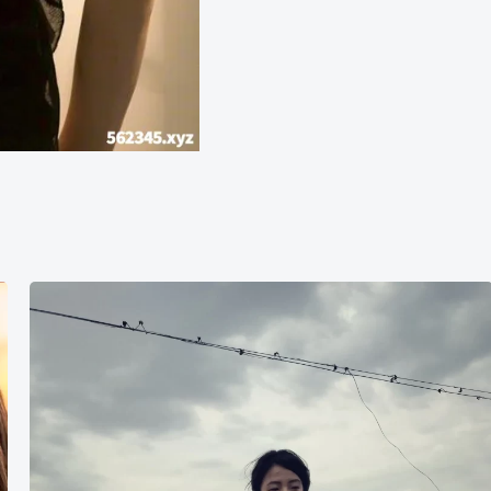
美
女
の
写
真
6
枚