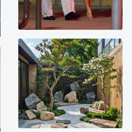
《小
王
子》
金
句
生
活
是
一
面
镜
子，
你