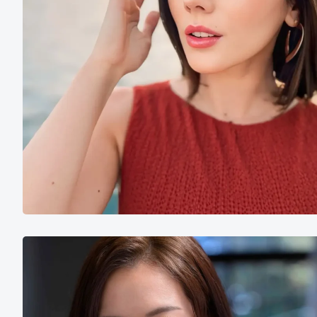
岬
ひ
か
り