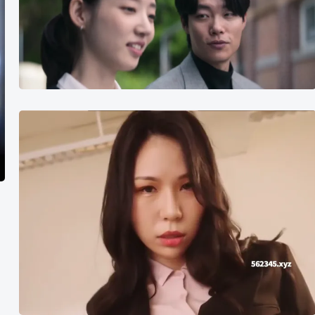
谁
的
启
示》
演
员
苡
表
若