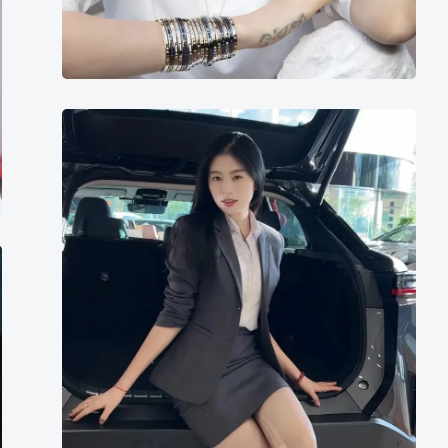
Ling
Zhi
Wang
Yi