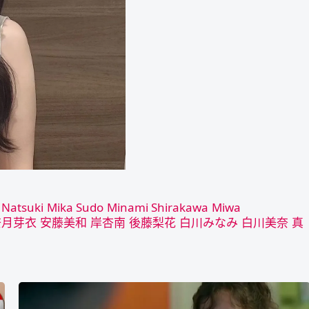
 Natsuki
Mika Sudo
Minami Shirakawa
Miwa
奈月芽衣
安藤美和
岸杏南
後藤梨花
白川みなみ
白川美奈
真
《五