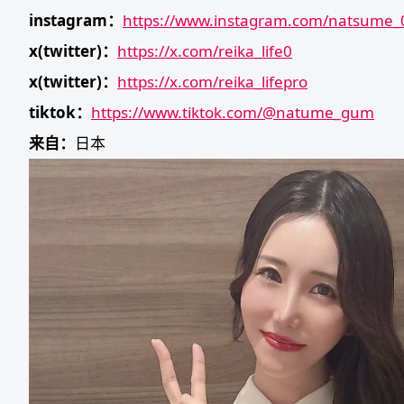
instagram：
https://www.instagram.com/natsume_
x(twitter)：
https://x.com/reika_life0
x(twitter)：
https://x.com/reika_lifepro
tiktok：
https://www.tiktok.com/@natume_gum
来自：
日本