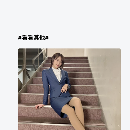
#看看其他#
小
岛
花
梨