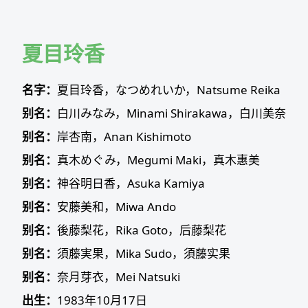
Skip
to
content
夏目玲香
名字：
夏目玲香，なつめれいか，Natsume Reika
别名：
白川みなみ，Minami Shirakawa，白川美奈
别名：
岸杏南，Anan Kishimoto
别名：
真木めぐみ，Megumi Maki，真木惠美
别名：
神谷明日香，Asuka Kamiya
别名：
安藤美和，Miwa Ando
别名：
後藤梨花，Rika Goto，后藤梨花
别名：
須藤実果，Mika Sudo，須藤实果
别名：
奈月芽衣，Mei Natsuki
出生：
1983年10月17日