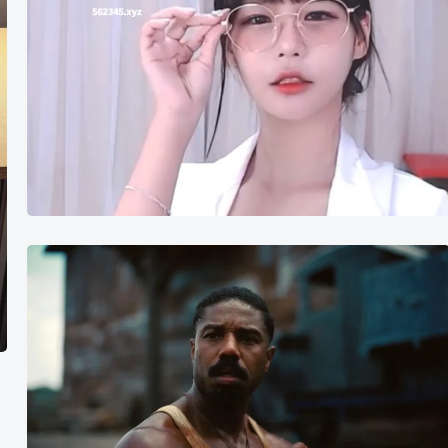
豆
瓣
电
影
2025
年
榜
单