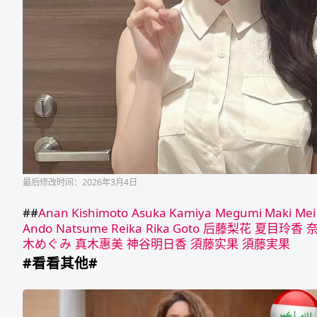
最后修改时间：2026年3月4日
##
Anan Kishimoto
Asuka Kamiya
Megumi Maki
Mei
Ando
Natsume Reika
Rika Goto
后藤梨花
夏目玲香
木めぐみ
真木惠美
神谷明日香
須藤实果
須藤実果
#看看其他#
2025