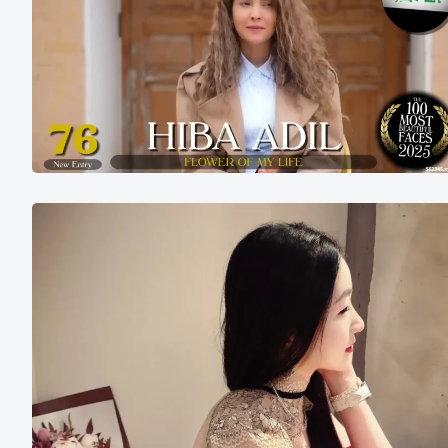
年
世
界
百
大
美
女
第
Li
76
Li
名