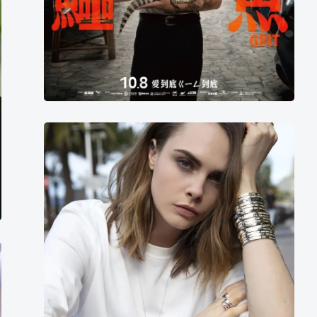
卡
拉
·
迪
瓦
伊