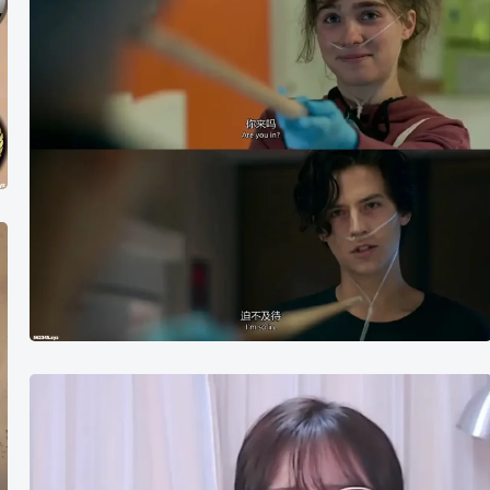
尺
天
涯》​​​
台
词
截
图
你
来
吗
迫
不
及
待
하
루
S2