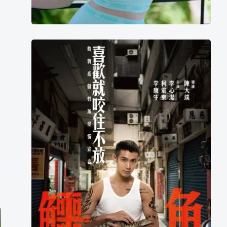
好
看
的
电
影，
鳄
鱼