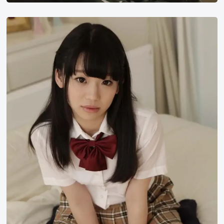
姬
川
优
奈