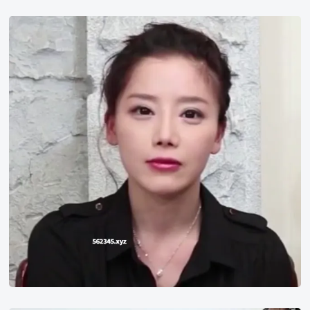
李
采
潭