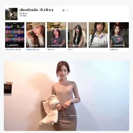
泰
国
TikTok
热
门
背
景
音
fen
乐
hong
xiao
xiang
zhu