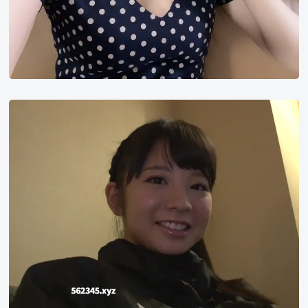
熊
仓
尚
子