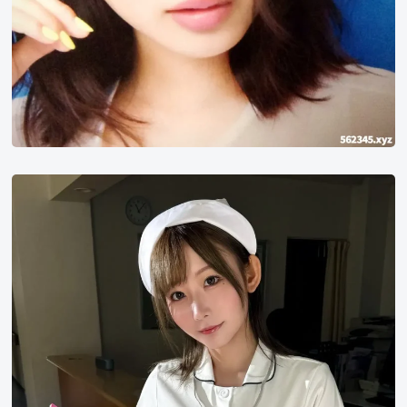
七
嶋
舞
护
士
装