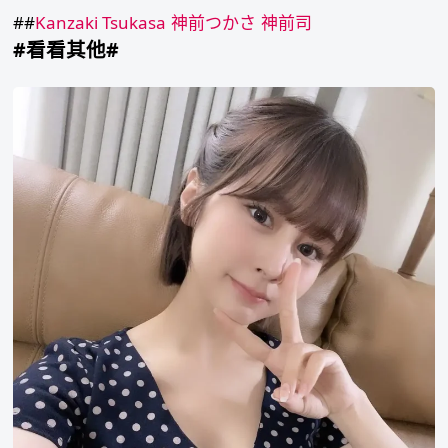
##
Kanzaki Tsukasa
神前つかさ
神前司
#看看其他#
川
北
明
沙