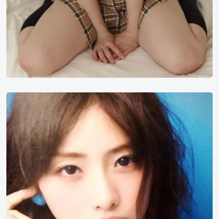
石
原
里
美