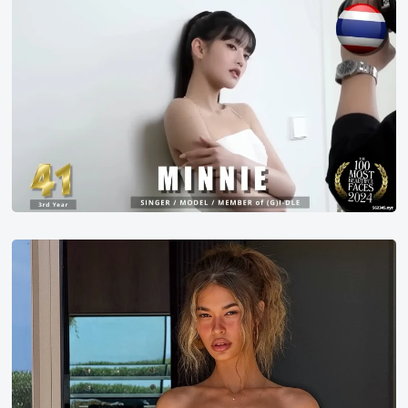
2024
年
世
界
百
大
美
女
第
41
名
Alesia
Noka