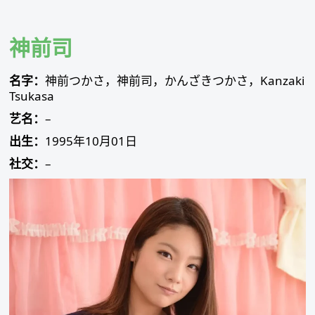
Skip
to
content
神前司
名字：
神前つかさ，神前司，かんざきつかさ，Kanzaki
Tsukasa
艺名：
–
出生：
1995年10月01日
社交：
–