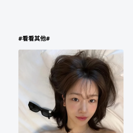
#看看其他#
金
素
里