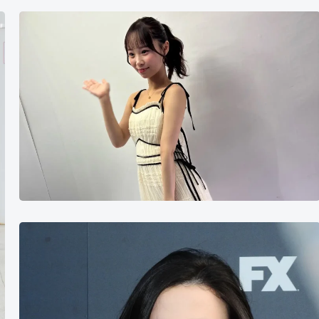
渡
来
风
麦
琪
·
麦
迪