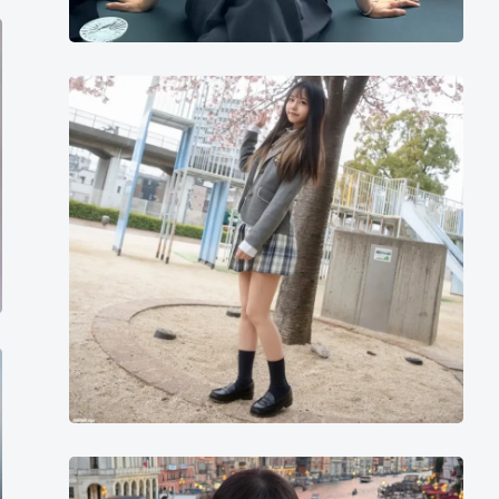
永
野
一
夏
김
우