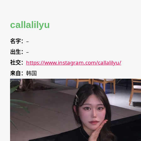
Skip
to
content
callalilyu
名字：
–
出生：
–
社交：
https://www.instagram.com/callalilyu/
来自：
韩国