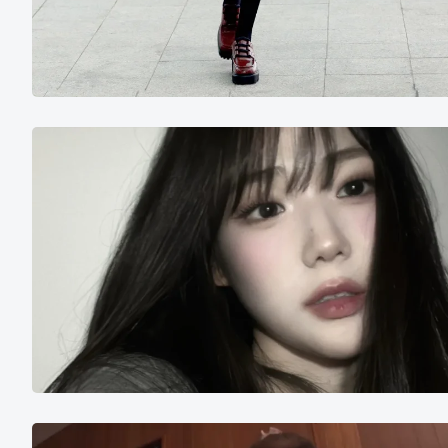
尹
舒
妍
咲