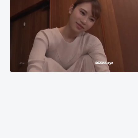
咲
原
凛