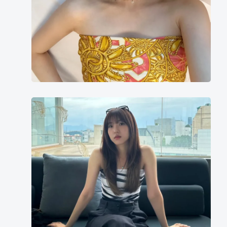
宋
多
惠