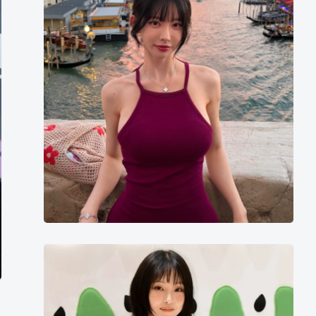
유
Mooyoo
全
少
妮