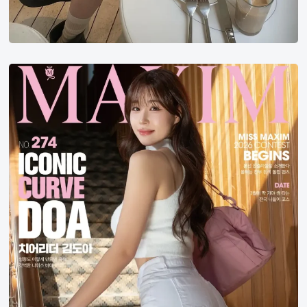
韩
国
啦
啦
队
员
金
渡
儿
登
上
《Maxim》
杂
志
封