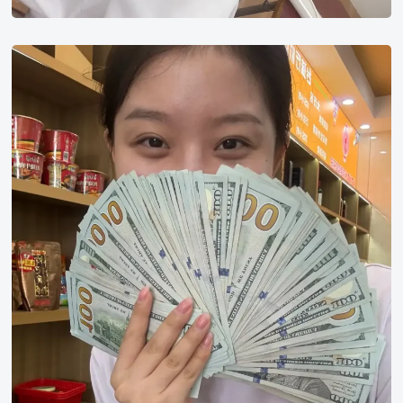
亚
洲
美
女
手
持
美
金