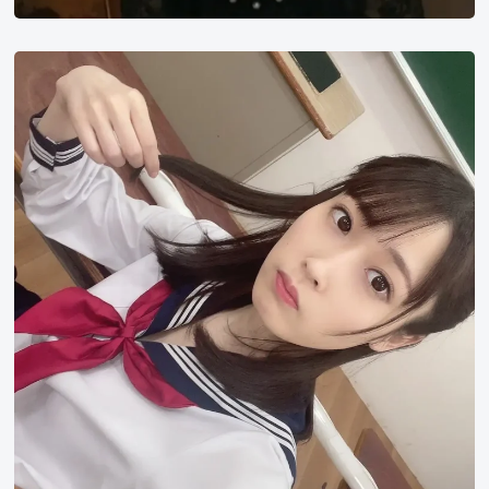
天
然
美
月