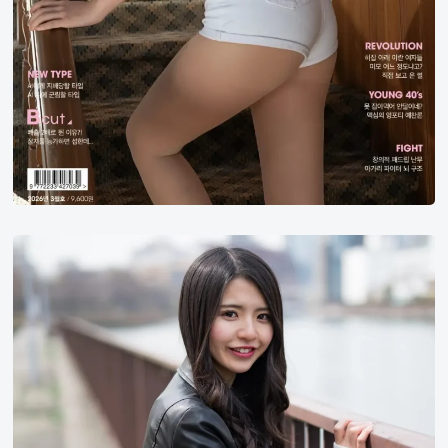
面
松
田
有
纱