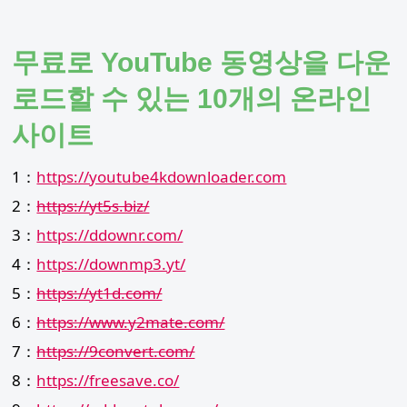
Skip
to
content
무료로 YouTube 동영상을 다운
로드할 수 있는 10개의 온라인
사이트
1：
https://youtube4kdownloader.com
2：
https://yt5s.biz/
3：
https://ddownr.com/
4：
https://downmp3.yt/
5：
https://yt1d.com/
6：
https://www.y2mate.com/
7：
https://9convert.com/
8：
https://freesave.co/