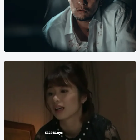
电
影
榜
单
豆
瓣
2022
评
分
川
最
上
高
奈
韩
奈
国
美
电
影
TOP4