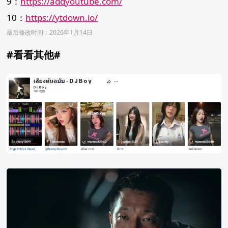
9：
https://addyoutube.com/
10：
https://ytdown.io/
最后修改时间：2026年1月14日
#看看其他#
泰
国
TikTok
热
门
背
景
音
2022
乐
豆
瓣
年
度