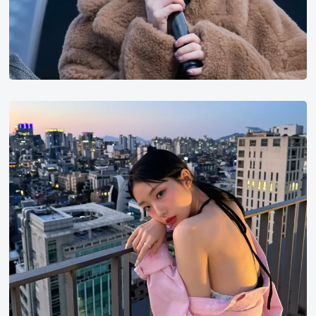
林
汝
真