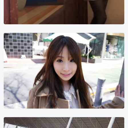
美
咲
结
衣
金
泫