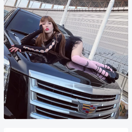
雅
HyunA
Collectible