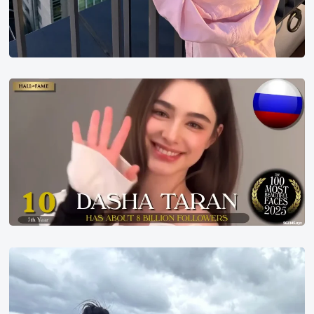
2025
年
世
界
百
大
美
女
第
10
名
高
允
贞