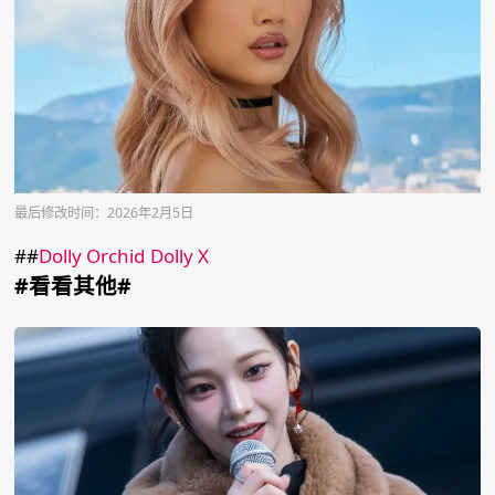
最后修改时间：2026年2月5日
##
Dolly Orchid
Dolly X
#看看其他#
karina
刘
知
珉