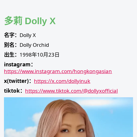
Skip
to
content
多莉 Dolly X
名字：
Dolly X
别名：
Dolly Orchid
出生：
1998年10月23日
instagram：
https://www.instagram.com/hongkongasian
x(twitter)：
https://x.com/dollyinuk
tiktok：
https://www.tiktok.com/@dollyxofficial