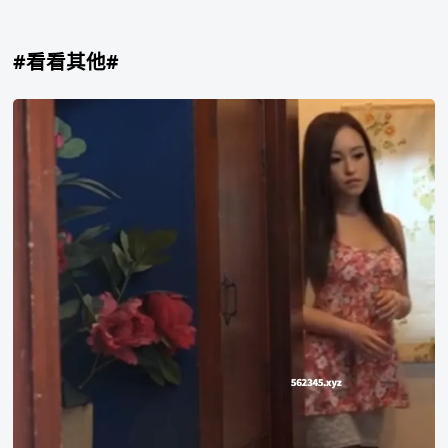
#看看其他#
桐
嶋
莉
乃