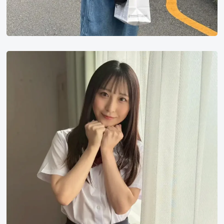
新
木
希
空