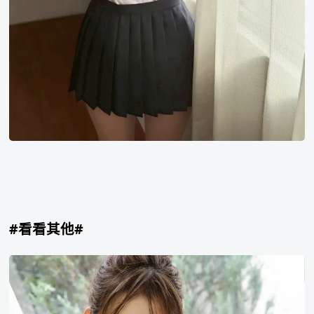
#看看其他#
響
蓮
响
莲