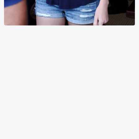
三
咲
麻
友