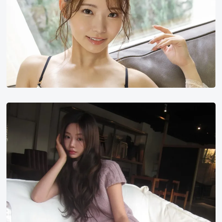
雪
尹
善