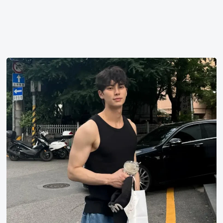
李
彩
玟