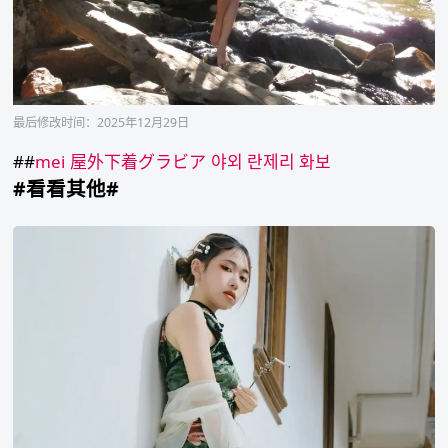
最后修改时间：2025年12月29日
##
mei
屋外下着グラビア
야외 란제리 화보
#看看其他#
林
依
蓁
wiwi