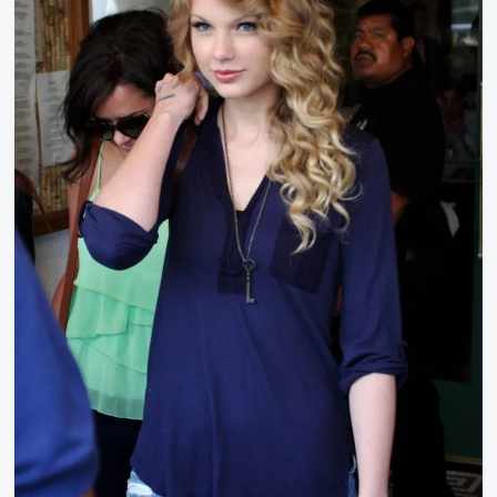
斯
威
夫
特