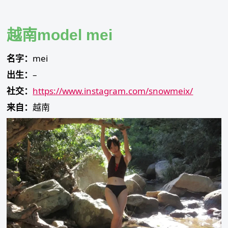
Skip
to
content
越南model mei
名字：
mei
出生：
–
社交：
https://www.instagram.com/snowmeix/
来自：
越南