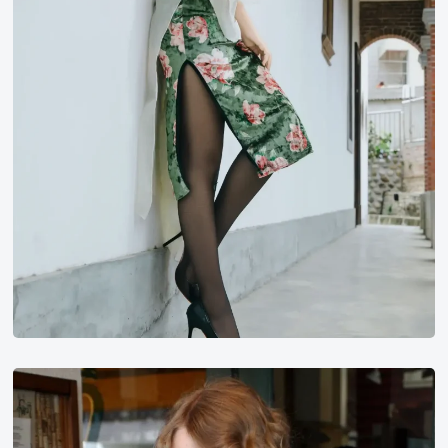
泰
勒
·