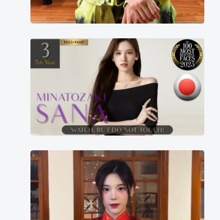
2023
年
世
界
百
大
美
女
第
三
韩
名
国
啦
啦
队
赵