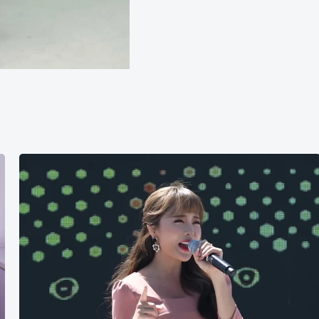
洪
真
英