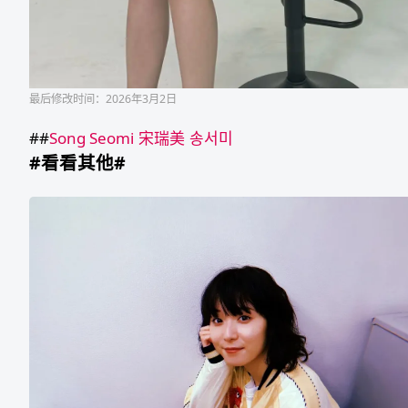
最后修改时间：2026年3月2日
##
Song Seomi
宋瑞美
송서미
#看看其他#
松
冈
茉
优