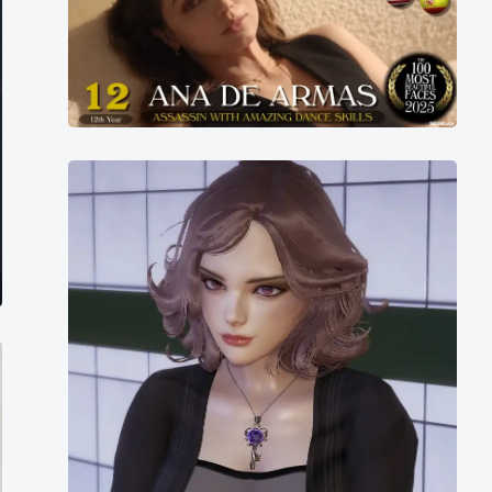
界
百
大
美
女
第
Amber
12
名