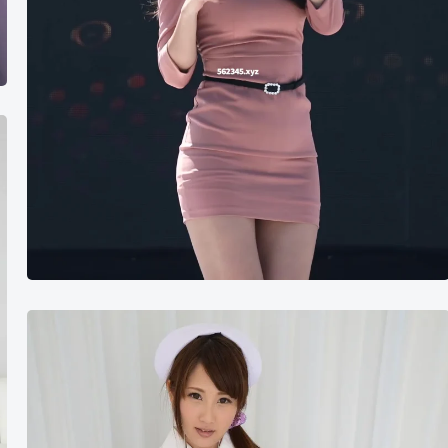
小
故
事
天
使