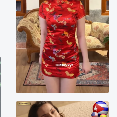
娟
周
2025
年
世