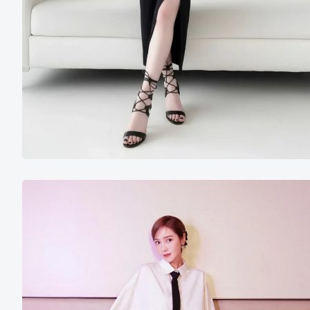
郑
秀
妍