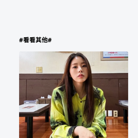
#看看其他#
徐
东
珠