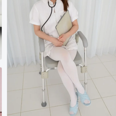
也
好，
恶
魔
也
好，
我
的
诊
断，
是
不
能
错
的。