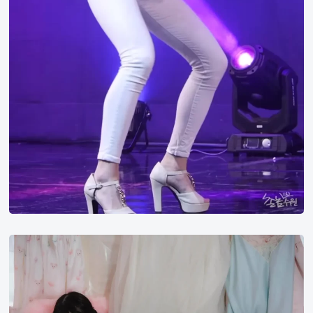
香
水
纯