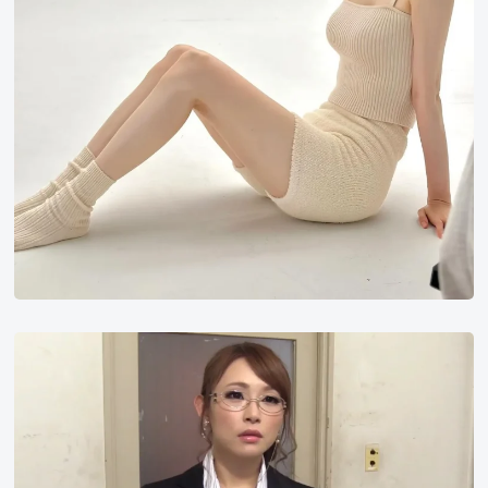
小
西
悠