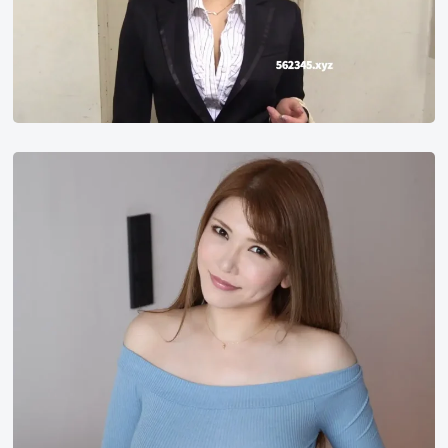
冲
田
杏
梨