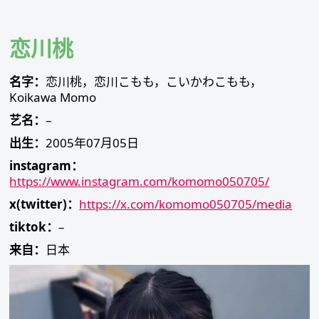
Skip
to
content
恋川桃
名字：
恋川桃，恋川こもも，こいかわこもも，
Koikawa Momo
艺名：
–
出生：
2005年07月05日
instagram：
https://www.instagram.com/komomo050705/
x(twitter)：
https://x.com/komomo050705/media
tiktok：
–
来自：
日本