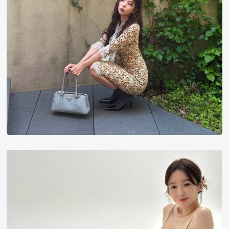
姜
珉
炅