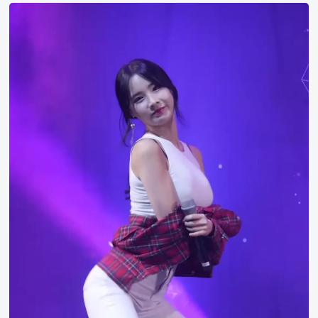
10
Stage
Photos
of
Pocket
Girls
Member
Habin