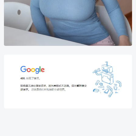
新
设
备
谷
歌
账
号
登
陆
时
400