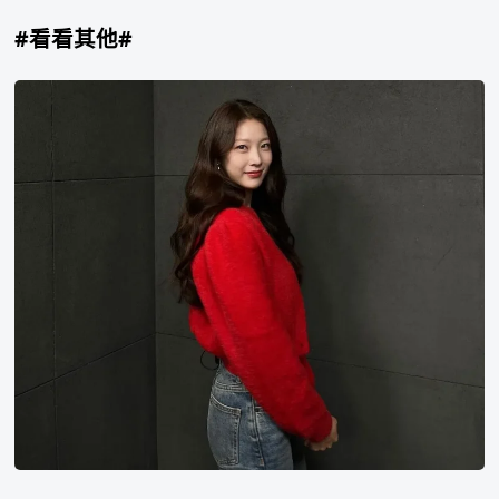
错
误
#看看其他#
孔
升
妍