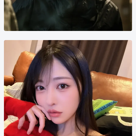
森
日
向
子