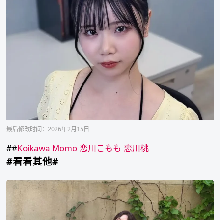
最后修改时间：2026年2月15日
##
Koikawa Momo
恋川こもも
恋川桃
#看看其他#
蔡
秀
彬