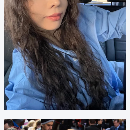
talulah
riley