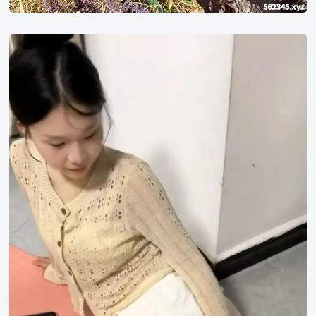
不
爱
吃
糖
但
爱
你
呀