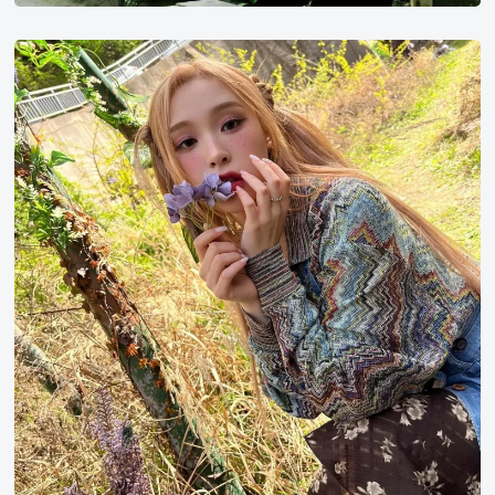
最
高
dreamcatcher
的
李
纪
佳
录
泫
片
第
2
名