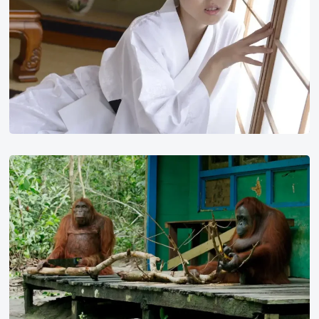
业
界
人
士
选
为
「年
度
最
豆
糟
瓣
综
电
艺」：
影
刻
2017
意
年
制
榜
造
单
话
评
题
分