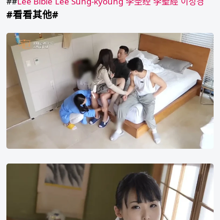
##
Lee Bible
Lee Sung-kyoung
李圣经
李聖經
이성경
#看看其他#
尺
度
大、
出
演
者
有
前
科！
恋
综
《伊
上
甸
野
园》
真
惨
奈
被
美