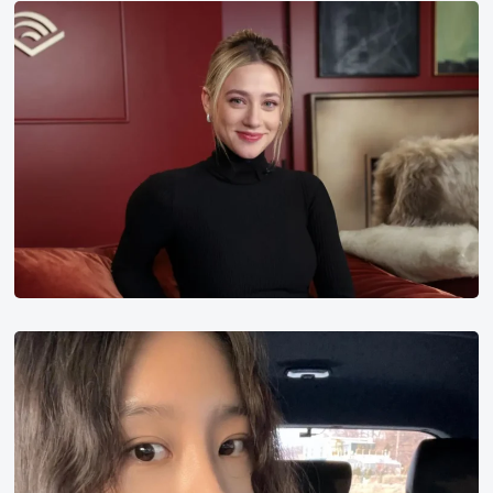
lili
reinhart
莉
莉
·
莱
茵
哈
特
孙
成
雅