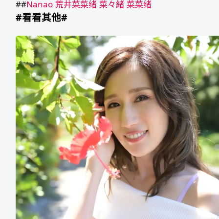
##
Nanao
荒井菜菜绪
菜々緒
菜菜绪
#看看其他#
JULIA