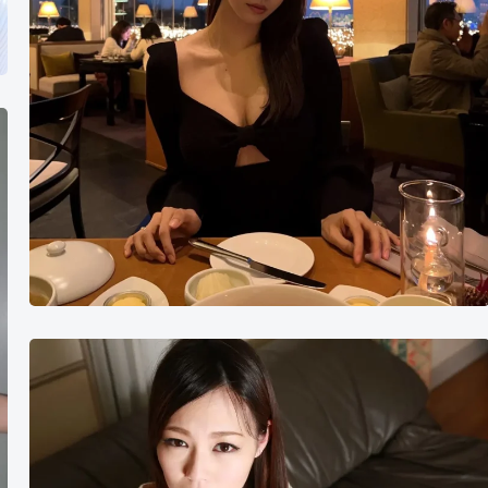
吉
村
美
咲