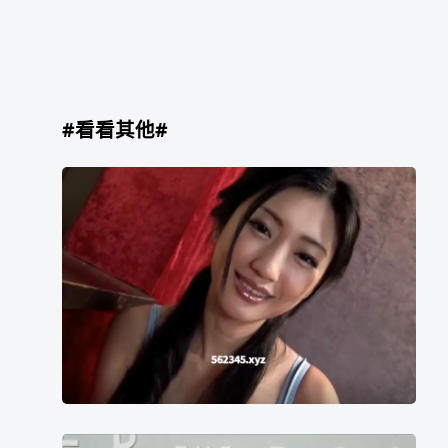
#看看其他#
坛
蜜
奎