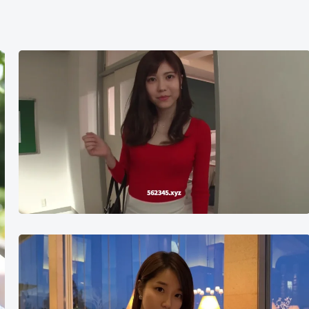
蓝
芽
美
月
吴
泰
华