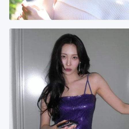
李
宣
美