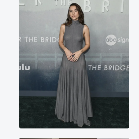
因
薛
普