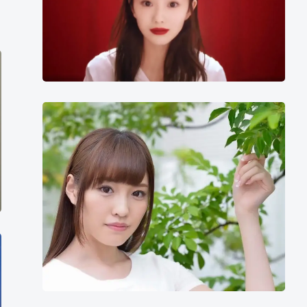
桥
本
有
菜