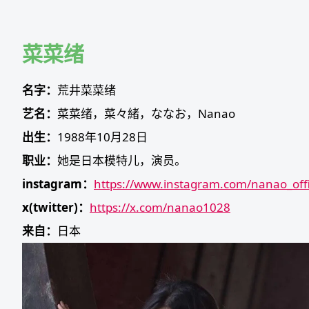
Skip
to
content
菜菜绪
名字：
荒井菜菜绪
艺名：
菜菜绪，菜々緒，ななお，Nanao
出生：
1988年10月28日
职业：
她是日本模特儿，演员。
instagram：
https://www.instagram.com/nanao_offi
x(twitter)：
https://x.com/nanao1028
来自：
日本