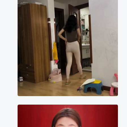
レ
ギ
ン
ス
パ
ン
ツ
を
穿
い
た
美
女
の
写
真
Liu
4
Haocun
枚
video