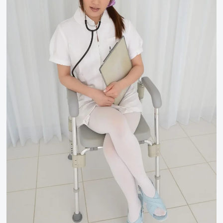
使
也
好，
恶
魔
也
好，
我
的
诊
断，
是
不
能
错
的。