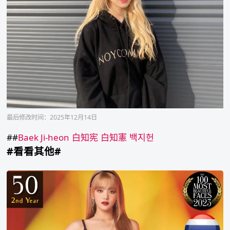
最后修改时间：2025年12月14日
##
Baek Ji-heon
白知宪
白知憲
백지헌
#看看其他#
2023
年
世
界
百