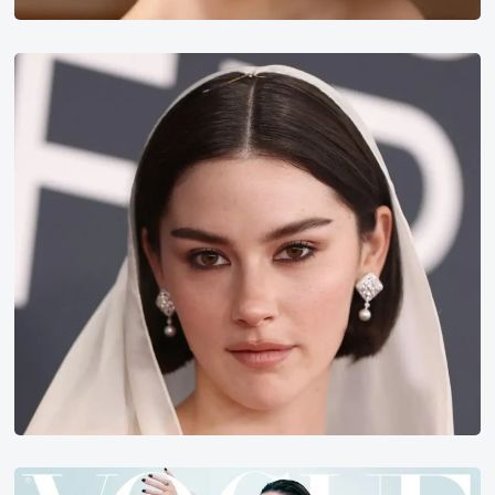
Gracie
Abrams
郑