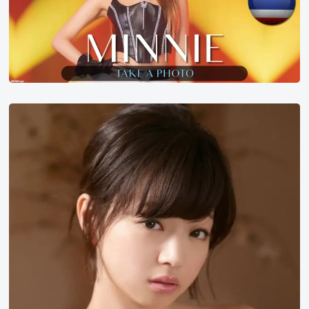
大
美
女
第
50
名
喜
屋
武
千
秋