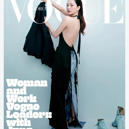
有
美
x
voguekorea