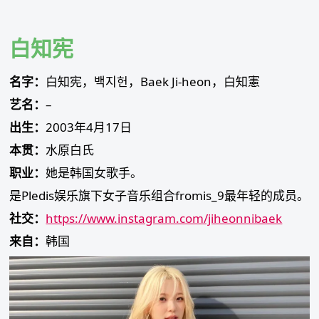
Skip
to
content
白知宪
名字：
白知宪，백지헌，Baek Ji-heon，白知憲
艺名：
–
出生：
2003年4月17日
本贯：
水原白氏
职业：
她是韩国女歌手。
是Pledis娱乐旗下女子音乐组合fromis_9最年轻的成员。
社交：
https://www.instagram.com/jiheonnibaek
来自：
韩国