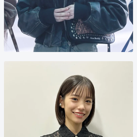
当
真
亚
美