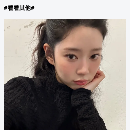
祈
#看看其他#
祷，
希
金
望
玟
自
周
己
的
运
气
能
变
好
一
些