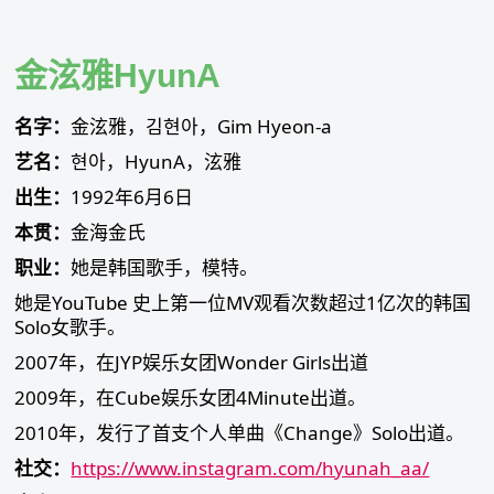
Skip
to
content
金泫雅HyunA
名字：
金泫雅，김현아，Gim Hyeon-a
艺名：
현아，HyunA，泫雅
出生：
1992年6月6日
本贯：
金海金氏
职业：
她是韩国歌手，模特。
她是YouTube 史上第一位MV观看次数超过1亿次的韩国
Solo女歌手。
2007年，在JYP娱乐女团Wonder Girls出道
2009年，在Cube娱乐女团4Minute出道。
2010年，发行了首支个人单曲《Change》Solo出道。
社交：
https://www.instagram.com/hyunah_aa/