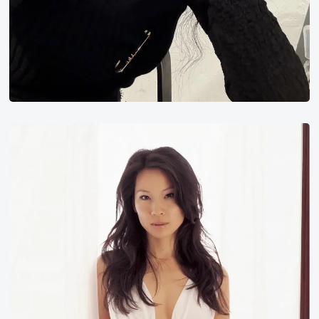
刘
玉
玲