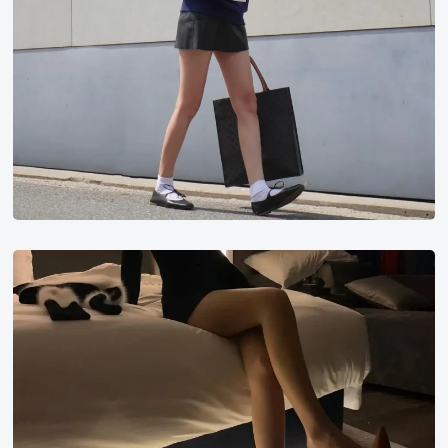
收
录
影
视
删
减
片
段