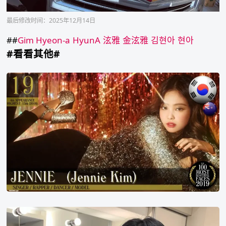
最后修改时间：2025年12月14日
##
Gim Hyeon-a
HyunA
泫雅
金泫雅
김현아
현아
#看看其他#
2019
年
世
界
百
大
美
女
第
19
名
momo
平