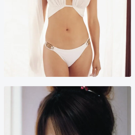
田
中
丽
奈