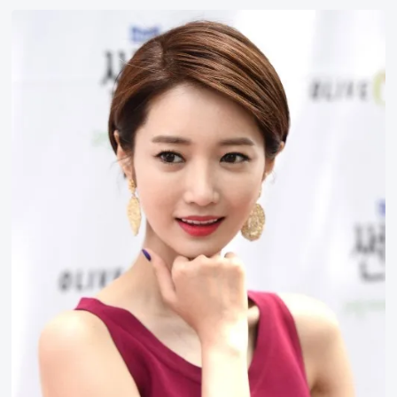
高
准
熹