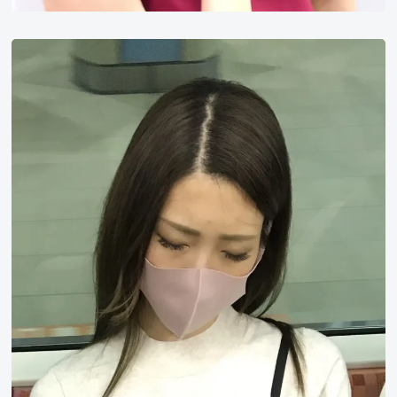
小
故
事
他
是
个
倒
霉
的
家
伙，
总
是
走
霉
运，
属