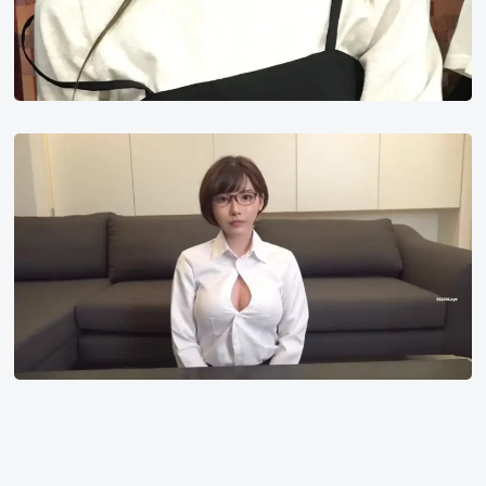
于
喝
凉
水
都
深
塞
田
牙
咏
缝
美
的
那
种
人，
他
每
天
都
向
上
苍