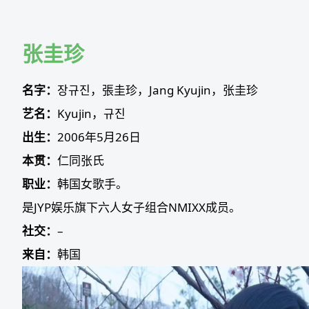
Skip
to
content
张圭珍
名字：
장규진，張圭珍，Jang Kyujin，张圭珍
艺名：
Kyujin，규진
出生：
2006年5月26日
本贯：
仁同张氏
职业：
韩国女歌手。
是JYP娱乐旗下六人女子组合NMIXX成员。
社交：
–
来自：
韩国