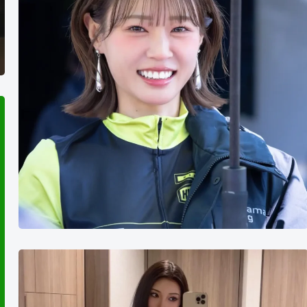
Mika
T