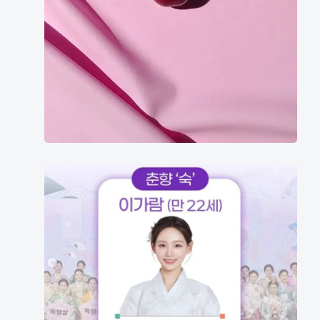
2025
미
스
춘
향
선
발
대
회