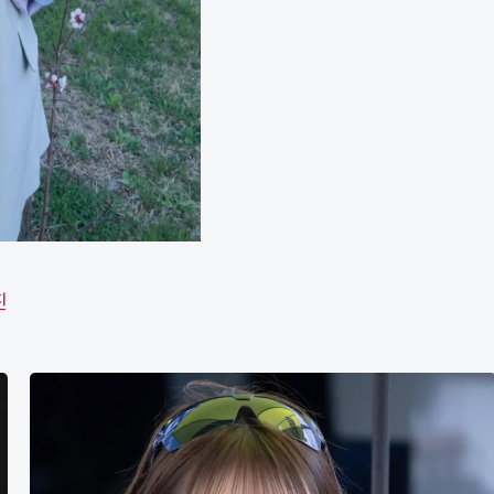
진
橘
香
恋