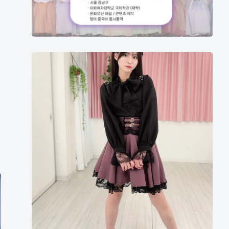
第
五
名
（淑，
Suk，
东
숙）
条
夏