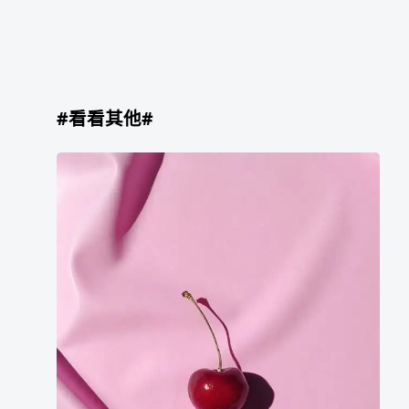
#看看其他#
不
是
求
救
了
就
有
人
来
救
你。