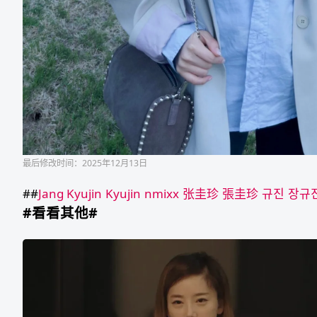
最后修改时间：2025年12月13日
##
Jang Kyujin
Kyujin
nmixx
张圭珍
張圭珍
규진
장규
#看看其他#
婚
外
情：
小