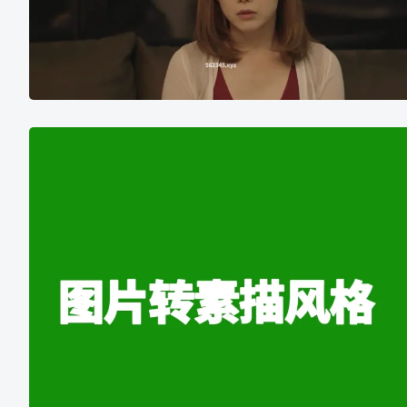
姨
子
的
爱
图
片
在
线
转
素
描
风
格
草
图