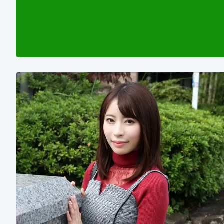
风
格
网
站
望
月
里
沙