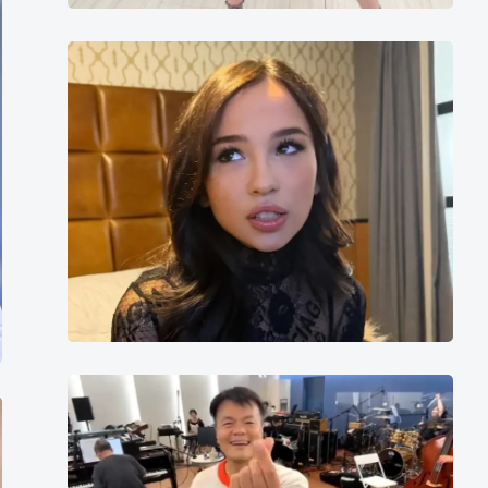
Dakota
Tyler
朴
轸
永