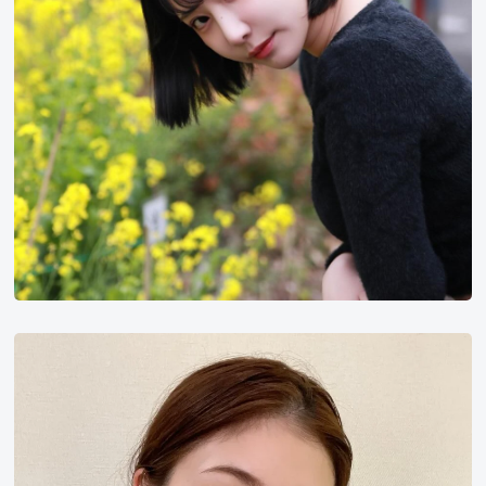
小
芝
风
花