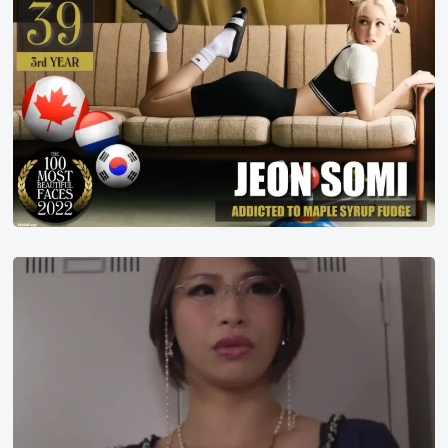
2022
年
世
界
百
大
美
女
第
39
名
滝
川
穗
乃
果