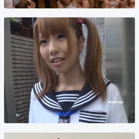
乙
爱
丽
丝
田