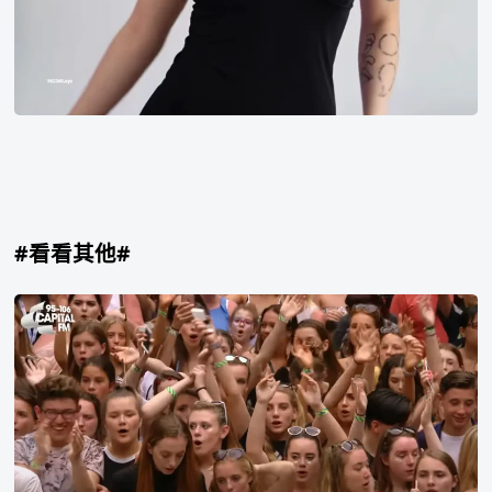
#看看其他#
Martin
Jensen
–
Solo
Dance
Live