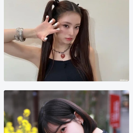
中
杏
奈
西
野
绘
美