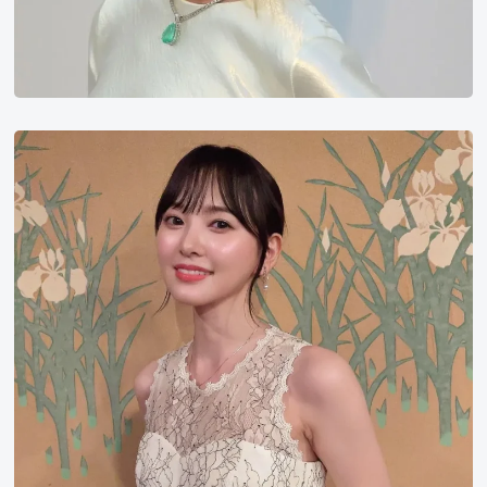
儿
玉
遥