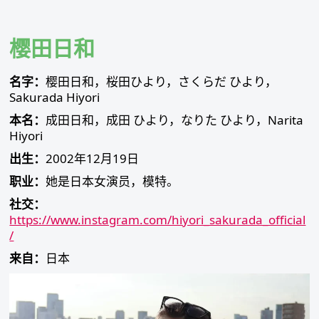
Skip
to
content
樱田日和
名字：
樱田日和，桜田ひより，さくらだ ひより，
Sakurada Hiyori
本名：
成田日和，成田 ひより，なりた ひより，Narita
Hiyori
出生：
2002年12月19日
职业：
她是日本女演员，模特。
社交：
https://www.instagram.com/hiyori_sakurada_official
/
来自：
日本