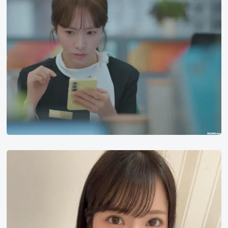
男
女
的
效
率
恋
爱
*
主
演
浅
野
心
子