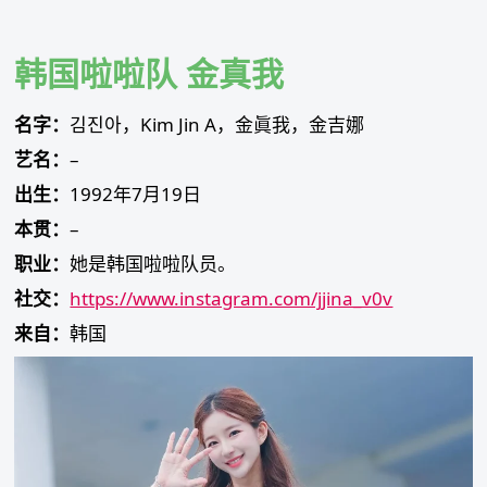
Skip
to
content
韩国啦啦队 金真我
名字：
김진아，Kim Jin A，金眞我，金吉娜
艺名：
–
出生：
1992年7月19日
本贯：
–
职业：
她是韩国啦啦队员。
社交：
https://www.instagram.com/jjina_v0v
来自：
韩国