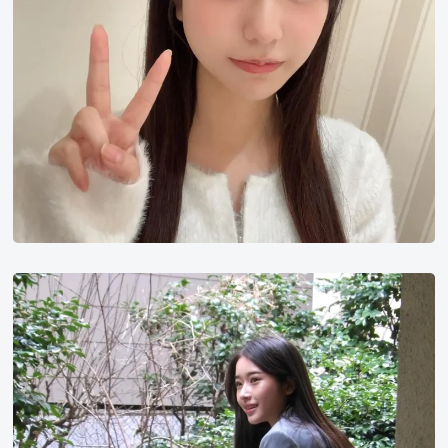
天
翔
天
音