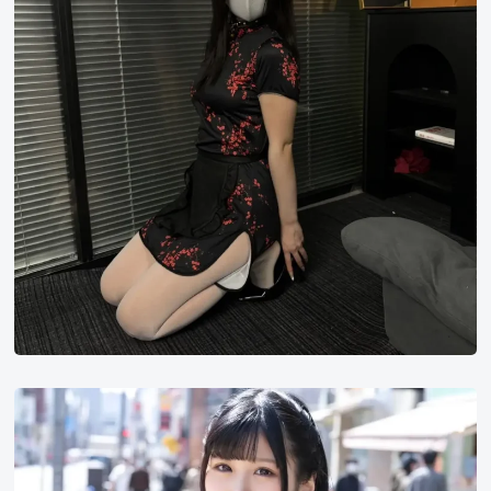
nv
越
智
爱
良