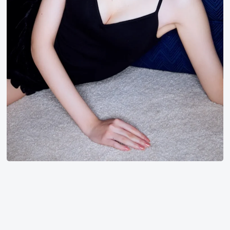
小
野
六
花