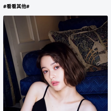
#看看其他#
玉
城
蒂
娜