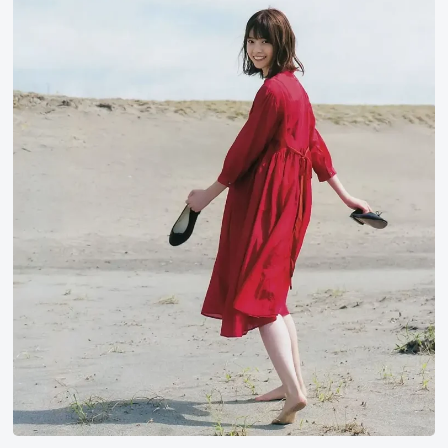
野
七
濑