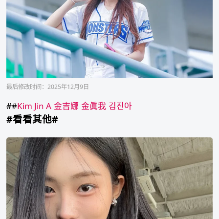
最后修改时间：2025年12月9日
##
Kim Jin A
金吉娜
金眞我
김진아
#看看其他#
차
아
정