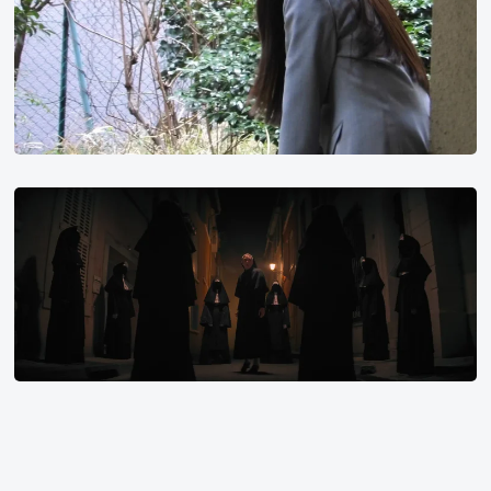
恐
怖
小
故
事
敲
门
声